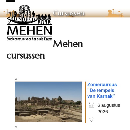
Skip
Open
Close
to
Cursussen
mobile
mobile
content
menu
menu
Mehen
cursussen
Zomercursus
"De tempels
van Karnak"
6 augustus
2026