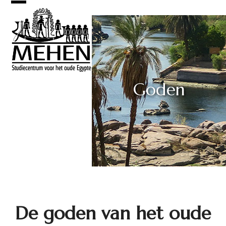
Skip
Open
Close
to
mobile
mobile
content
menu
menu
Goden
De goden van het oude