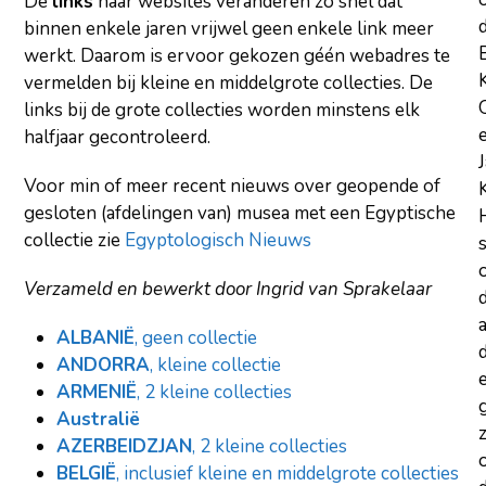
De
links
naar websites veranderen zo snel dat
binnen enkele jaren vrijwel geen enkele link meer
werkt. Daarom is ervoor gekozen géén webadres te
vermelden bij kleine en middelgrote collecties. De
links bij de grote collecties worden minstens elk
halfjaar gecontroleerd.
Voor min of meer recent nieuws over geopende of
gesloten (afdelingen van) musea met een Egyptische
collectie zie
Egyptologisch Nieuws
Verzameld en bewerkt door Ingrid van Sprakelaar
a
ALBANIË
, geen collectie
d
ANDORRA
, kleine collectie
ARMENIË
, 2 kleine collecties
Australië
z
AZERBEIDZJAN
, 2 kleine collecties
BELGIË
, inclusief kleine en middelgrote collecties