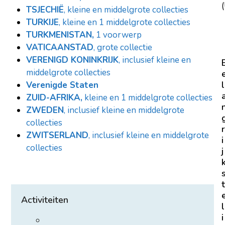
(
TSJECHIË
, kleine en middelgrote collecties
TURKIJE
, kleine en 1 middelgrote collecties
TURKMENISTAN,
1 voorwerp
VATICAANSTAD
, grote collectie
VERENIGD KONINKRIJK
, inclusief kleine en
middelgrote collecties
l
Verenigde Staten
ZUID-AFRIKA,
kleine en 1 middelgrote collecties
ZWEDEN
, inclusief kleine en middelgrote
collecties
r
ZWITSERLAND
, inclusief kleine en middelgrote
i
collecties
j
t
Activiteiten
l
i