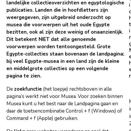
landelijke collectieoverzichten en egyptologische
i
publicaties. Landen die in hoofdletters zijn
weergegeven, zijn uitgebreid onderzocht op
t
musea die voorwerpen uit het oude Egypte
i
bezitten, ook al zijn deze weinig of onaanzienlijk.
Dit betekent NIET dat alle genoemde
voorwerpen worden tentoongesteld. Grote
Egypte-collecties staan bovenaan de landpagina;
bij veel Egypte-musea in een land zijn de kleine
en middelgrote collecties op een volgende
pagina te zien.
De
zoekfunctie
(het loepje) rechtsboven in alle
pagina’s werkt niet voor Musea. Voor zoeken binnen
Musea kunt u het best naar de Landpagina gaan en
i
daar de toetsencombinatie Control + f (Windows) of
i
Command + f (Apple) gebruiken.