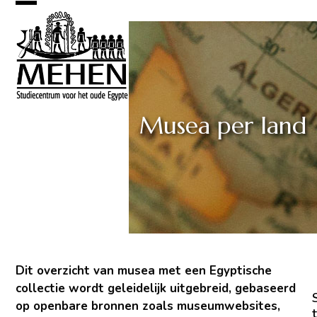
Skip
Open
Close
to
mobile
mobile
content
menu
menu
Musea per land
Dit overzicht van musea met een Egyptische
collectie wordt geleidelijk uitgebreid, gebaseerd
op openbare bronnen zoals museumwebsites,
t