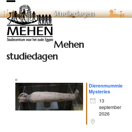
Skip
Open
Close
to
Studiedagen
mobile
mobile
content
menu
menu
Mehen
studiedagen
Dierenmummie
Mysteries
13
september
2026