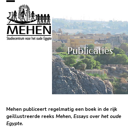
Skip
Open
Close
to
mobile
mobile
content
menu
menu
Publicaties
Mehen publiceert regelmatig een boek in de rijk
geïllustreerde reeks
Mehen, Essays over het oude
Egypte.