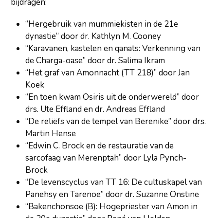
bijdragen:
“Hergebruik van mummiekisten in de 21e
dynastie” door dr. Kathlyn M. Cooney
“Karavanen, kastelen en qanats: Verkenning van
de Charga-oase” door dr. Salima Ikram
“Het graf van Amonnacht (TT 218)” door Jan
Koek
“En toen kwam Osiris uit de onderwereld” door
drs. Ute Effland en dr. Andreas Effland
“De reliëfs van de tempel van Berenike” door drs.
Martin Hense
“Edwin C. Brock en de restauratie van de
sarcofaag van Merenptah” door Lyla Pynch-
Brock
“De levenscyclus van TT 16: De cultuskapel van
Panehsy en Tarenoe” door dr. Suzanne Onstine
“Bakenchonsoe (B): Hogepriester van Amon in