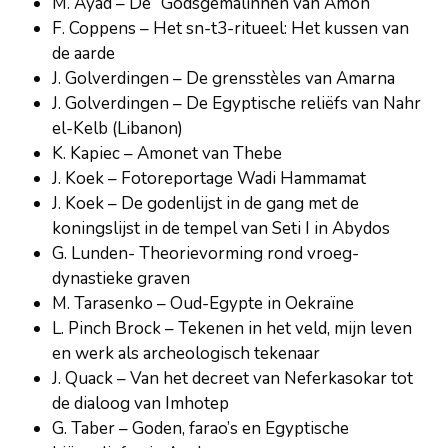
M. Ayad – De “Godsgemalinnen van Amon”
F. Coppens – Het sn-t3-ritueel: Het kussen van
de aarde
J. Golverdingen – De grensstèles van Amarna
J. Golverdingen – De Egyptische reliëfs van Nahr
el-Kelb (Libanon)
K. Kapiec – Amonet van Thebe
J. Koek – Fotoreportage Wadi Hammamat
J. Koek – De godenlijst in de gang met de
koningslijst in de tempel van Seti I in Abydos
G. Lunden- Theorievorming rond vroeg-
dynastieke graven
M. Tarasenko – Oud-Egypte in Oekraïne
L. Pinch Brock – Tekenen in het veld, mijn leven
en werk als archeologisch tekenaar
J. Quack – Van het decreet van Neferkasokar tot
de dialoog van Imhotep
G. Taber – Goden, farao’s en Egyptische