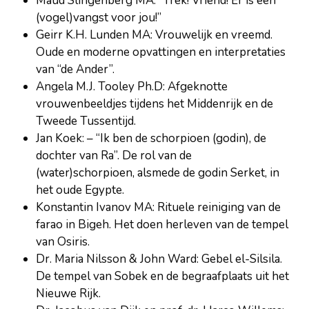
Maud Slingenberg MA: “Trek! Vriend! Er is een
(vogel)vangst voor jou!”
Geirr K.H. Lunden MA: Vrouwelijk en vreemd.
Oude en moderne opvattingen en interpretaties
van “de Ander”.
Angela M.J. Tooley Ph.D: Afgeknotte
vrouwenbeeldjes tijdens het Middenrijk en de
Tweede Tussentijd.
Jan Koek: – “Ik ben de schorpioen (godin), de
dochter van Ra”. De rol van de
(water)schorpioen, alsmede de godin Serket, in
het oude Egypte.
Konstantin Ivanov MA: Rituele reiniging van de
farao in Bigeh. Het doen herleven van de tempel
van Osiris.
Dr. Maria Nilsson & John Ward: Gebel el-Silsila.
De tempel van Sobek en de begraafplaats uit het
Nieuwe Rijk.