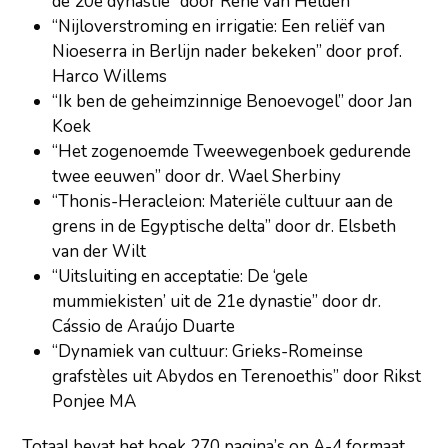
de 20e dynastie” door René van Helden
“Nijloverstroming en irrigatie: Een reliëf van
Nioeserra in Berlijn nader bekeken” door prof.
Harco Willems
“Ik ben de geheimzinnige Benoevogel” door Jan
Koek
“Het zogenoemde Tweewegenboek gedurende
twee eeuwen” door dr. Wael Sherbiny
“Thonis-Heracleion: Materiële cultuur aan de
grens in de Egyptische delta” door dr. Elsbeth
van der Wilt
“Uitsluiting en acceptatie: De ‘gele
mummiekisten’ uit de 21e dynastie” door dr.
Cássio de Araújo Duarte
“Dynamiek van cultuur: Grieks-Romeinse
grafstèles uit Abydos en Terenoethis” door Rikst
Ponjee MA
Totaal bevat het boek 270 pagina’s op A-4 formaat