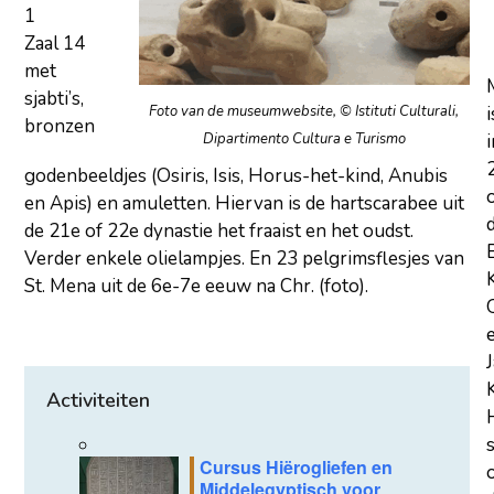
1
Zaal 14
met
sjabti’s,
i
Foto van de museumwebsite, © Istituti Culturali,
bronzen
i
Dipartimento Cultura e Turismo
godenbeeldjes (Osiris, Isis, Horus-het-kind, Anubis
en Apis) en amuletten. Hiervan is de hartscarabee uit
de 21e of 22e dynastie het fraaist en het oudst.
Verder enkele olielampjes. En 23 pelgrimsflesjes van
St. Mena uit de 6e-7e eeuw na Chr. (foto).
Activiteiten
Cursus Hiërogliefen en
Middelegyptisch voor