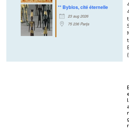
** Byblos, cité éternelle
23 aug 2026
t
75 236 Parijs
E
(
l
r