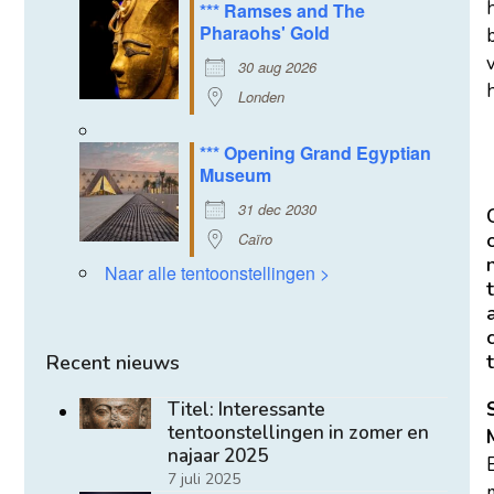
*** Ramses and The
Pharaohs' Gold
30 aug 2026
h
Londen
*** Opening Grand Egyptian
Museum
31 dec 2030
Caïro
Naar alle tentoonstellingen >
t
t
Recent nieuws
Titel: Interessante
tentoonstellingen in zomer en
najaar 2025
7 juli 2025
m