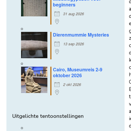
beginners
a
31 aug 2026
d
Dierenmummie Mysteries
z
13 sep 2026
Cairo, Museumreis 2-9
oktober 2026
2 okt 2026
Uitgelichte tentoonstellingen
d