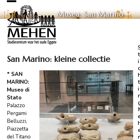
Skip
Open
Close
to
Musea: San Marino
mobile
mobile
content
menu
menu
t
San Marino: kleine collectie
i
* SAN
t
MARINO:
i
Museo di
Stato
Palazzo
Pergami
Belluzzi,
Piazzetta
del Titano