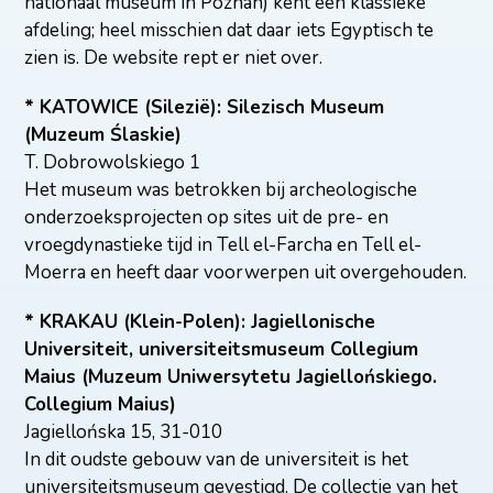
nationaal museum in Poznan) kent een klassieke
afdeling; heel misschien dat daar iets Egyptisch te
zien is. De website rept er niet over.
* KATOWICE (Silezië): Silezisch Museum
(Muzeum Ślaskie)
T. Dobrowolskiego 1
Het museum was betrokken bij archeologische
onderzoeksprojecten op sites uit de pre- en
vroegdynastieke tijd in Tell el-Farcha en Tell el-
Moerra en heeft daar voorwerpen uit overgehouden.
* KRAKAU (Klein-Polen): Jagiellonische
Universiteit, universiteitsmuseum Collegium
Maius (Muzeum Uniwersytetu Jagiellońskiego.
Collegium Maius)
Jagiellońska 15, 31-010
In dit oudste gebouw van de universiteit is het
universiteitsmuseum gevestigd. De collectie van het