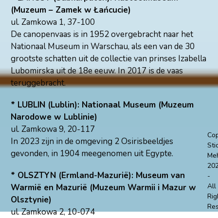
(Muzeum – Zamek w Łańcucie)
ul. Zamkowa 1, 37-100
De canopenvaas is in 1952 overgebracht naar het
Nationaal Museum in Warschau, als een van de 30
grootste schatten uit de collectie van prinses Izabella
Lubomirska uit de 18e eeuw. In 2017 is de vaas
teruggebracht.
* LUBLIN (Lublin): Nationaal Museum (Muzeum
Narodowe w Lublinie)
ul. Zamkowa 9, 20-117
Cop
In 2023 zijn in de omgeving 2 Osirisbeeldjes
Sti
gevonden, in 1904 meegenomen uit Egypte.
Me
20
* OLSZTYN (Ermland-Mazurië): Museum van
-
All
Warmië en Mazurië (Muzeum Warmii i Mazur w
Rig
Olsztynie)
Re
ul. Zamkowa 2, 10-074