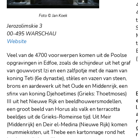
Foto © Jan Koek
t
Jerozolimskie 3
00-495 WARSCHAU
Website
E
Veel van de 4700 voorwerpen komen uit de Poolse
(
opgravingen in Edfoe, zoals de schijndeur uit het graf
van gouwvorst Izi en een zalfpotje met de naam van
koning Teti (6e dynastie), stèles en vazen van steen,
brons en aardewerk uit het Oude en Middenrijk, een
sfinx van koning Djehoetimes (Grieks: Thoetmoses)
III uit het Nieuwe Rijk en beeldhouwersmodellen,
l
een groot beeld van Horus als valk en terracotta
beeldjes uit de Grieks-Romeinse tijd. Uit Meir
(Middenrijk) en Deir el-Medina (Nieuwe Rijk) komen
mummiekisten, uit Thebe een kartonnage rond het
r