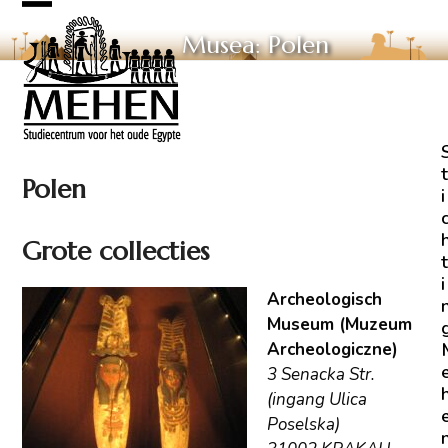
Skip
Open
Close
to
Musea: Polen
mobile
mobile
content
menu
menu
t
Polen
i
Grote collecties
t
i
Archeologisch
Museum (Muzeum
Archeologiczne)
3 Senacka Str.
(ingang Ulica
Poselska)