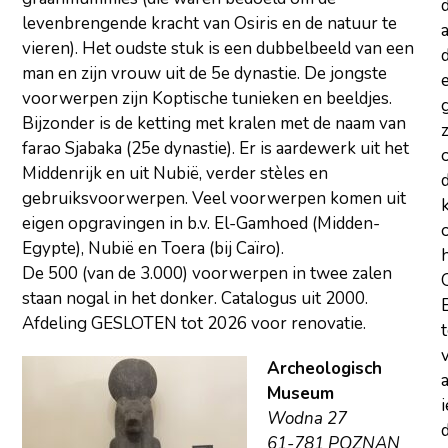
levenbrengende kracht van Osiris en de natuur te
a
vieren). Het oudste stuk is een dubbelbeeld van een
d
man en zijn vrouw uit de 5e dynastie. De jongste
voorwerpen zijn Koptische tunieken en beeldjes.
Bijzonder is de ketting met kralen met de naam van
z
farao Sjabaka (25e dynastie). Er is aardewerk uit het
Middenrijk en uit Nubië, verder stèles en
gebruiksvoorwerpen. Veel voorwerpen komen uit
eigen opgravingen in b.v. El-Gamhoed (Midden-
Egypte), Nubië en Toera (bij Caïro).
De 500 (van de 3.000) voorwerpen in twee zalen
staan nogal in het donker. Catalogus uit 2000.
Afdeling GESLOTEN tot 2026 voor renovatie.
Archeologisch
Museum
Wodna 27
d
61-781 POZNAN