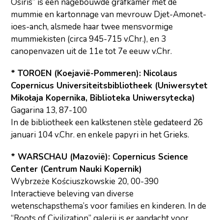
Osiris” is een nagebouwde grafkamer met de
mummie en kartonnage van mevrouw Djet-Amonet-
ioes-anch, alsmede haar twee mensvormige
mummiekisten (circa 945-715 v.Chr.), en 3
canopenvazen uit de 11e tot 7e eeuw v.Chr.
* TOROEN (Koejavië-Pommeren): Nicolaus
Copernicus Universiteitsbibliotheek (Uniwersytet
Mikołaja Kopernika, Biblioteka Uniwersytecka)
Gagarina 13, 87-100
In de bibliotheek een kalkstenen stèle gedateerd 26
januari 104 v.Chr. en enkele papyri in het Grieks.
* WARSCHAU (Mazovië): Copernicus Science
Center (Centrum Nauki Kopernik)
Wybrzeże Kościuszkowskie 20, 00-390
Interactieve beleving van diverse
wetenschapsthema’s voor families en kinderen. In de
“Roots of Civilization” galerij is er aandacht voor