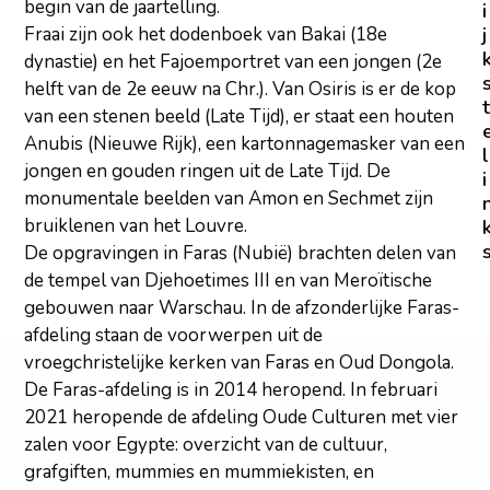
begin van de jaartelling.
i
j
Fraai zijn ook het dodenboek van Bakai (18e
dynastie) en het Fajoemportret van een jongen (2e
helft van de 2e eeuw na Chr.). Van Osiris is er de kop
t
van een stenen beeld (Late Tijd), er staat een houten
Anubis (Nieuwe Rijk), een kartonnagemasker van een
l
jongen en gouden ringen uit de Late Tijd. De
i
monumentale beelden van Amon en Sechmet zijn
bruiklenen van het Louvre.
De opgravingen in Faras (Nubië) brachten delen van
de tempel van Djehoetimes III en van Meroïtische
gebouwen naar Warschau. In de afzonderlijke Faras-
afdeling staan de voorwerpen uit de
vroegchristelijke kerken van Faras en Oud Dongola.
De Faras-afdeling is in 2014 heropend. In februari
2021 heropende de afdeling Oude Culturen met vier
zalen voor Egypte: overzicht van de cultuur,
grafgiften, mummies en mummiekisten, en