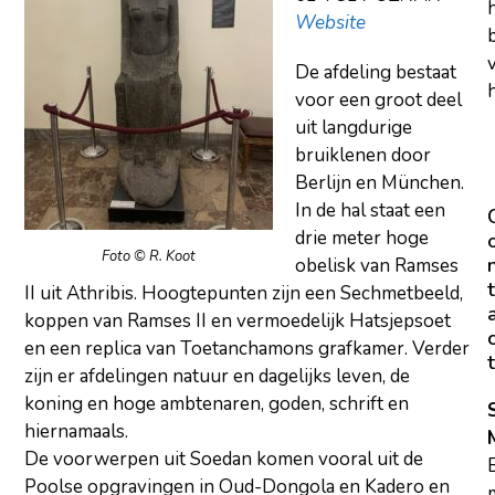
Website
De afdeling bestaat
h
voor een groot deel
uit langdurige
bruiklenen door
Berlijn en München.
In de hal staat een
drie meter hoge
Foto © R. Koot
obelisk van Ramses
t
II uit Athribis. Hoogtepunten zijn een Sechmetbeeld,
koppen van Ramses II en vermoedelijk Hatsjepsoet
en een replica van Toetanchamons grafkamer. Verder
t
zijn er afdelingen natuur en dagelijks leven, de
koning en hoge ambtenaren, goden, schrift en
hiernamaals.
De voorwerpen uit Soedan komen vooral uit de
Poolse opgravingen in Oud-Dongola en Kadero en
m