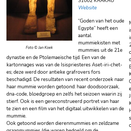
31002 KRAKAU
Website
“Goden van het oude
Egypte” heeft een
i
aantal
i
mummiekisten met
Foto © Jan Koek
mummies uit de 21e
dynastie en de Ptolemaeïsche tijd. Een van de
kartonnages was van de Isispriesteres Aset-iri-chet-
es; deze werd door antieke grafrovers fors
beschadigd. De resultaten van recent onderzoek naar
haar mummie worden getoond: haar doodsoorzaak,
dna-code, bloedgroep en zelfs het seizoen waarin zij
stierf. Ook is een gereconstrueerd portret van haar
te zien en een film van het digitaal uitwikkelen van de
mummie.
Ook getoond worden dierenmummies en zeldzame
graanmummies (die waren bedoeld om de