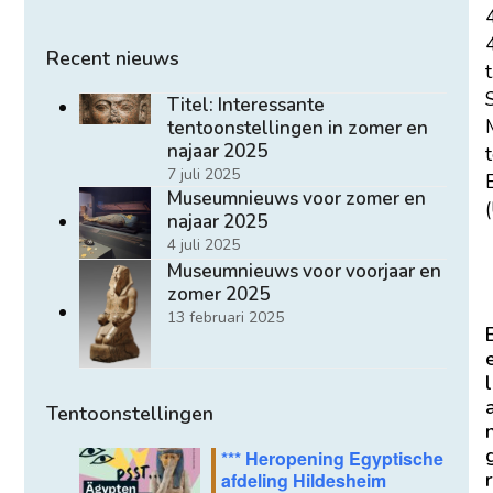
Recent nieuws
t
Titel: Interessante
tentoonstellingen in zomer en
najaar 2025
7 juli 2025
E
Museumnieuws voor zomer en
(
najaar 2025
4 juli 2025
Museumnieuws voor voorjaar en
zomer 2025
13 februari 2025
l
Tentoonstellingen
*** Heropening Egyptische
r
afdeling Hildesheim