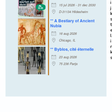
i
15 jul 2026 - 31 dec 2030
j
D-31134 Hildesheim
** A Bestiary of Ancient
t
Nubia
16 aug 2026
l
Chicago, IL
i
** Byblos, cité éternelle
23 aug 2026
75 236 Parijs