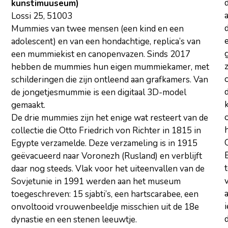
kunstimuuseum)
a
Lossi 25, 51003
d
Mummies van twee mensen (een kind en een
adolescent) en van een hondachtige, replica’s van
een mummiekist en canopenvazen. Sinds 2017
z
hebben de mummies hun eigen mummiekamer, met
schilderingen die zijn ontleend aan grafkamers. Van
de jongetjesmummie is een digitaal 3D-model
gemaakt.
De drie mummies zijn het enige wat resteert van de
collectie die Otto Friedrich von Richter in 1815 in
Egypte verzamelde. Deze verzameling is in 1915
geëvacueerd naar Voronezh (Rusland) en verblijft
daar nog steeds. Vlak voor het uiteenvallen van de
Sovjetunie in 1991 werden aan het museum
toegeschreven: 15 sjabti’s, een hartscarabee, een
onvoltooid vrouwenbeeldje misschien uit de 18e
d
dynastie en een stenen leeuwtje.