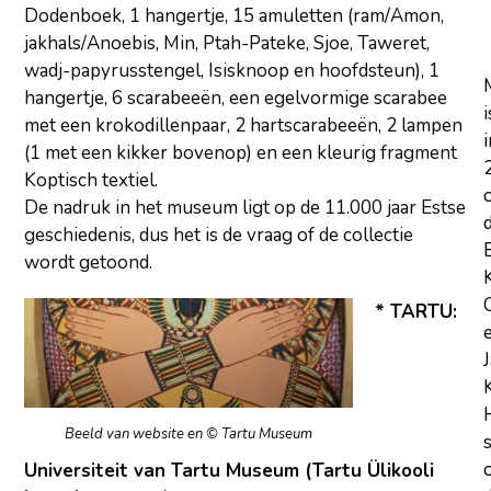
Dodenboek, 1 hangertje, 15 amuletten (ram/Amon,
jakhals/Anoebis, Min, Ptah-Pateke, Sjoe, Taweret,
wadj-papyrusstengel, Isisknoop en hoofdsteun), 1
hangertje, 6 scarabeeën, een egelvormige scarabee
i
met een krokodillenpaar, 2 hartscarabeeën, 2 lampen
i
(1 met een kikker bovenop) en een kleurig fragment
Koptisch textiel.
De nadruk in het museum ligt op de 11.000 jaar Estse
geschiedenis, dus het is de vraag of de collectie
wordt getoond.
* TARTU:
Beeld van website en © Tartu Museum
Universiteit van Tartu Museum (Tartu Ülikooli