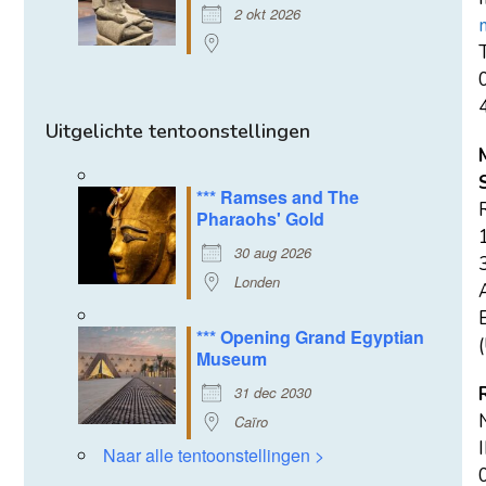
2 okt 2026
T
Uitgelichte tentoonstellingen
*** Ramses and The
Pharaohs' Gold
30 aug 2026
Londen
E
*** Opening Grand Egyptian
(
Museum
31 dec 2030
Caïro
Naar alle tentoonstellingen >