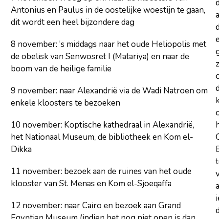
Antonius en Paulus in de oostelijke woestijn te gaan,
a
dit wordt een heel bijzondere dag
d
8 november: ’s middags naar het oude Heliopolis met
de obelisk van Senwosret I (Matariya) en naar de
z
boom van de heilige familie
9 november: naar Alexandrië via de Wadi Natroen om
enkele kloosters te bezoeken
10 november: Koptische kathedraal in Alexandrië,
het Nationaal Museum, de bibliotheek en Kom el-
Dikka
11 november: bezoek aan de ruines van het oude
klooster van St. Menas en Kom el-Sjoeqaffa
12 november: naar Cairo en bezoek aan Grand
d
Egyptian Museum (indien het nog niet open is dan