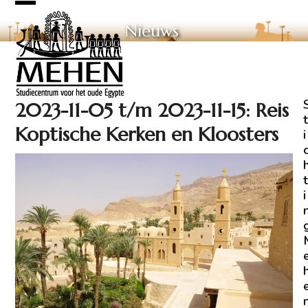
Skip
Open
Close
to
Nieuws
mobile
mobile
content
menu
menu
2023-11-05 t/m 2023-11-15: Reis
t
Koptische Kerken en Kloosters
i
t
i