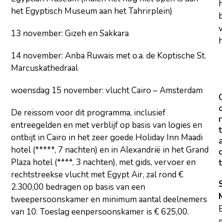
het Egyptisch Museum aan het Tahrirplein)
13 november: Gizeh en Sakkara
h
14 november: Anba Ruwais met o.a. de Koptische St.
Marcuskathedraal
woensdag 15 november: vlucht Cairo – Amsterdam
De reissom voor dit programma, inclusief
entreegelden en met verblijf op basis van logies en
t
ontbijt in Cairo in het zeer goede Holiday Inn Maadi
hotel (*****, 7 nachten) en in Alexandrië in het Grand
t
Plaza hotel (****, 3 nachten), met gids, vervoer en
rechtstreekse vlucht met Egypt Air, zal rond €
2.300,00 bedragen op basis van een
tweepersoonskamer en minimum aantal deelnemers
van 10. Toeslag eenpersoonskamer is € 625,00.
m