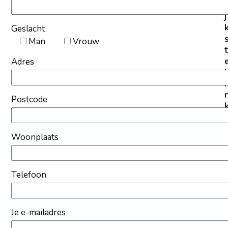
i
j
Geslacht
Man
Vrouw
t
Adres
l
i
Postcode
Woonplaats
Telefoon
Je e-mailadres