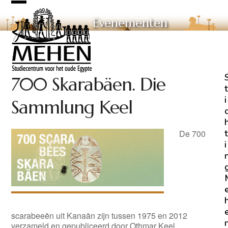
Skip
Open
Close
to
Evenementen
mobile
mobile
content
menu
menu
700 Skarabäen. Die
t
i
Sammlung Keel
t
De 700
i
scarabeeën uit Kanaän zijn tussen 1975 en 2012
verzameld en gepubliceerd door Othmar Keel,