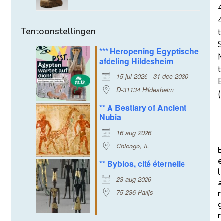
Tentoonstellingen
t
*** Heropening Egyptische
afdeling Hildesheim
15 jul 2026 - 31 dec 2030
E
D-31134 Hildesheim
(
** A Bestiary of Ancient
Nubia
16 aug 2026
Chicago, IL
** Byblos, cité éternelle
l
23 aug 2026
75 236 Parijs
r