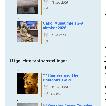
13 sep 2026
h
Cairo, Museumreis 2-9
oktober 2026
2 okt 2026
Uitgelichte tentoonstellingen
t
*** Ramses and The
t
Pharaohs' Gold
30 aug 2026
Londen
*** Opening Grand Egyptian
m