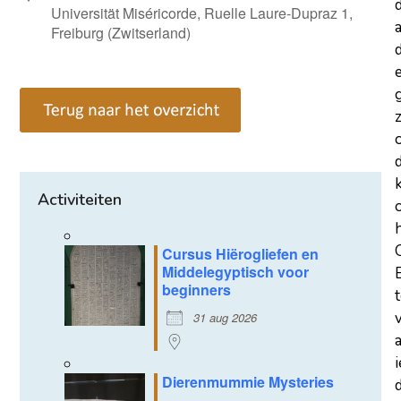
Universität Miséricorde, Ruelle Laure-Dupraz 1,
a
Freiburg (Zwitserland)
d
z
Activiteiten
Cursus Hiërogliefen en
Middelegyptisch voor
beginners
31 aug 2026
Dierenmummie Mysteries
d