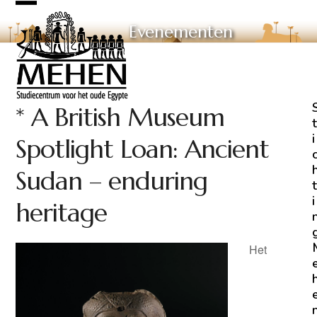
Skip
Open
Close
to
Evenementen
mobile
mobile
content
menu
menu
* A British Museum
t
i
Spotlight Loan: Ancient
Sudan – enduring
t
i
heritage
Het