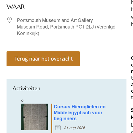
WAAR
Portsmouth Museum and Art Gallery
h
Museum Road, Portsmouth PO1 2LJ (Verenigd
Koninkrijk)
t
Activiteiten
t
Cursus Hiërogliefen en
Middelegyptisch voor
beginners
31 aug 2026
m