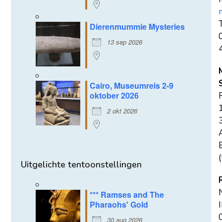
T
Dierenmummie Mysteries
13 sep 2026
Cairo, Museumreis 2-9
oktober 2026
2 okt 2026
E
(
Uitgelichte tentoonstellingen
*** Ramses and The
Pharaohs' Gold
30 aug 2026