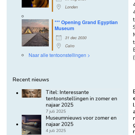
Londen
t
*** Opening Grand Egyptian
Museum
31 dec 2030
Caïro
E
Naar alle tentoonstellingen >
(
Recent nieuws
Titel: Interessante
tentoonstellingen in zomer en
l
najaar 2025
7 juli 2025
Museumnieuws voor zomer en
najaar 2025
r
4 juli 2025