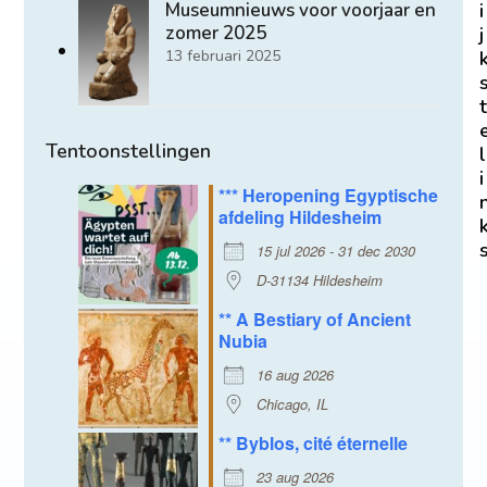
i
Museumnieuws voor voorjaar en
zomer 2025
j
13 februari 2025
t
Tentoonstellingen
l
i
*** Heropening Egyptische
afdeling Hildesheim
15 jul 2026 - 31 dec 2030
D-31134 Hildesheim
** A Bestiary of Ancient
Nubia
16 aug 2026
Chicago, IL
** Byblos, cité éternelle
23 aug 2026