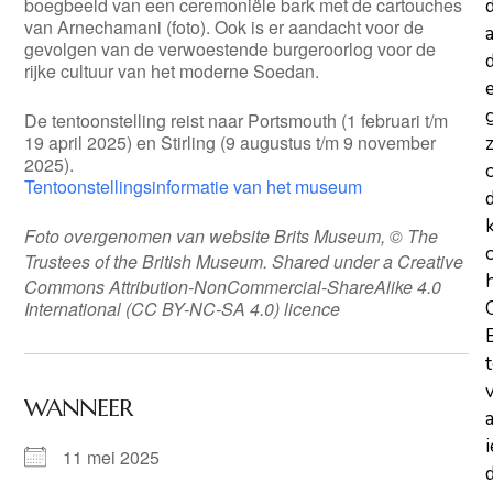
boegbeeld van een ceremoniële bark met de cartouches
van Arnechamani (foto). Ook is er aandacht voor de
a
gevolgen van de verwoestende burgeroorlog voor de
d
rijke cultuur van het moderne Soedan.
De tentoonstelling reist naar Portsmouth (1 februari t/m
19 april 2025) en Stirling (9 augustus t/m 9 november
z
2025).
Tentoonstellingsinformatie van het museum
Foto overgenomen van website Brits Museum, ©
T
he
Trustees of the British Museum
. Shared under a Creative
Commons Attribution-NonCommercial-ShareAlike 4.0
International (CC BY-NC-SA 4.0) licence
WANNEER
11 mei 2025
d