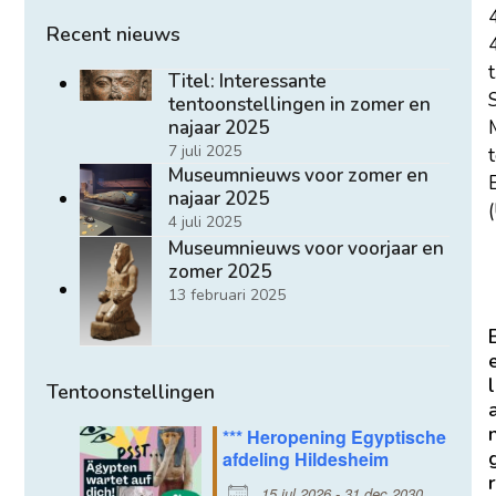
Recent nieuws
t
Titel: Interessante
tentoonstellingen in zomer en
najaar 2025
7 juli 2025
Museumnieuws voor zomer en
E
najaar 2025
(
4 juli 2025
Museumnieuws voor voorjaar en
zomer 2025
13 februari 2025
l
Tentoonstellingen
*** Heropening Egyptische
afdeling Hildesheim
r
15 jul 2026 - 31 dec 2030