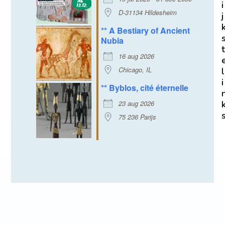
i
D-31134 Hildesheim
j
** A Bestiary of Ancient
Nubia
t
16 aug 2026
Chicago, IL
l
i
** Byblos, cité éternelle
23 aug 2026
75 236 Parijs