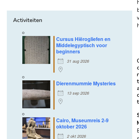
Activiteiten
h
Cursus Hiërogliefen en
Middelegyptisch voor
beginners
31 aug 2026
t
Dierenmummie Mysteries
13 sep 2026
t
Cairo, Museumreis 2-9
oktober 2026
2 okt 2026
m