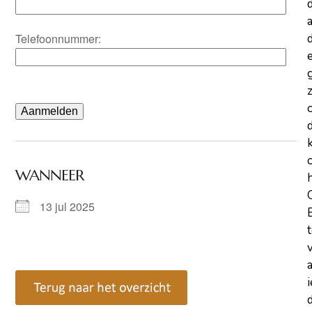
a
Telefoonnummer:
d
z
WANNEER
13 jul 2025
d