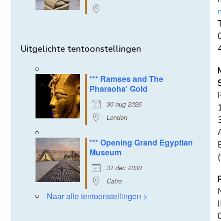
T
Uitgelichte tentoonstellingen
*** Ramses and The
Pharaohs' Gold
30 aug 2026
Londen
*** Opening Grand Egyptian
E
Museum
(
31 dec 2030
Caïro
Naar alle tentoonstellingen >