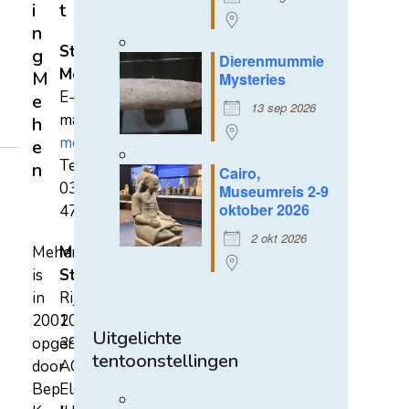
i
t
n
Stichting
g
Dierenmummie
Mehen
M
Mysteries
E-
e
13 sep 2026
mail:
h
mehen@hetnet.nl
e
Tel.:
n
Cairo,
0318-
Museumreis 2-9
oktober 2026
471689
2 okt 2026
Mehen
Mehen
is
Studiecentrum
in
Rijksstraatweg
2002
107A
Uitgelichte
opgericht
3921
tentoonstellingen
door
AC
Bep
Elst