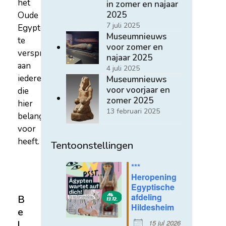
het
in zomer en najaar
2025
Oude
7 juli 2025
Egypte
Museumnieuws
te
voor zomer en
verspreiden
najaar 2025
aan
4 juli 2025
iedereen
Museumnieuws
voor voorjaar en
die
zomer 2025
hier
13 februari 2025
belangstelling
voor
heeft.
Tentoonstellingen
***
Heropening
Egyptische
afdeling
B
Hildesheim
e
15 jul 2026
l