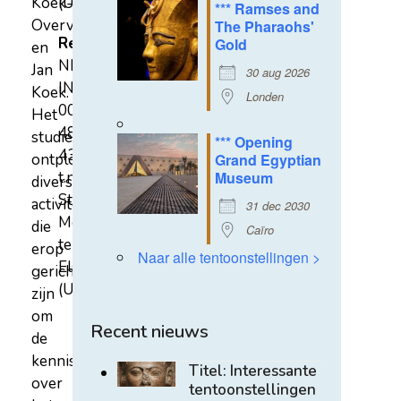
Koek-
(U)
*** Ramses and
Overvest
The Pharaohs'
Rekeningnummer
Gold
en
NL31
Jan
30 aug 2026
INGB
Koek.
Londen
0007
Het
4852
studiecentrum
*** Opening
43
ontplooit
Grand Egyptian
t.n.v.
Museum
diverse
Stichting
activiteiten
31 dec 2030
Mehen
die
Caïro
te
erop
Naar alle tentoonstellingen >
Elst
gericht
(U)
zijn
om
Recent nieuws
de
kennis
Titel: Interessante
over
tentoonstellingen