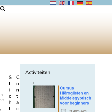
Activiteiten
S
C
t
o
n
Cursus
i
n
Hiërogliefen en
an
c
t
Middelegyptisch
 de
h
a
voor beginners
t
c
e
31 aug 2026