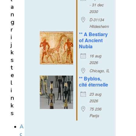
- 31 dec
a
2030
n
D-31134
g
Hildesheim
r
** A Bestiary
i
of Ancient
j
Nubia
k
16 aug
s
2026
t
Chicago, IL
e
** Byblos,
l
cité éternelle
i
23 aug
n
2026
k
75 236
s
Parijs
A
c