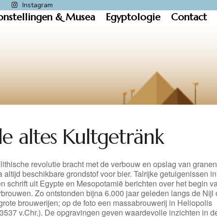
k
Instagram
onstellingen & Musea
Egyptologie
Contact
de altes Kultgetränk
lithische revolutie bracht met de verbouw en opslag van grane
a altijd beschikbare grondstof voor bier. Talrijke getuigenissen in
n schrift uit Egypte en Mesopotamië berichten over het begin v
rbrouwen. Zo ontstonden bijna 6.000 jaar geleden langs de Nijl
grote brouwerijen; op de foto een massabrouwerij in Heliopolis
-3537 v.Chr.). De opgravingen geven waardevolle inzichten in d