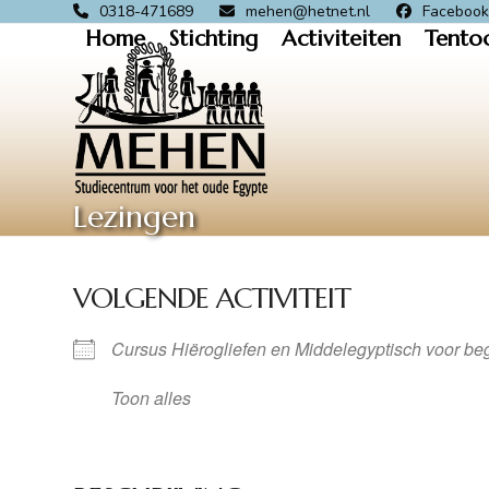
Skip
0318-471689
mehen@hetnet.nl
Faceboo
Home
Stichting
Activiteiten
Tento
to
content
Lezingen
VOLGENDE ACTIVITEIT
Cursus Hiërogliefen en Middelegyptisch voor be
Toon alles