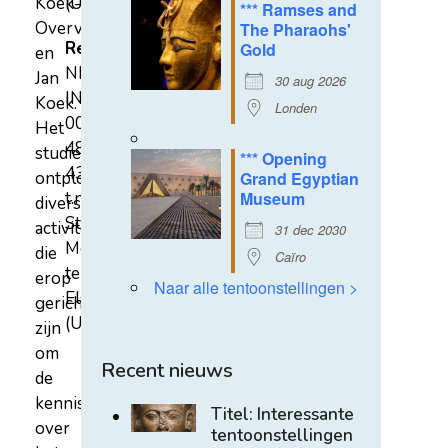
Koek-
(U)
*** Ramses and
Overvest
The Pharaohs'
Rekeningnummer
Gold
en
NL31
Jan
30 aug 2026
INGB
Koek.
Londen
0007
Het
4852
studiecentrum
*** Opening
43
ontplooit
Grand Egyptian
t.n.v.
Museum
diverse
Stichting
activiteiten
31 dec 2030
Mehen
die
Caïro
te
erop
Naar alle tentoonstellingen >
Elst
gericht
(U)
zijn
om
Recent nieuws
de
kennis
Titel: Interessante
over
tentoonstellingen