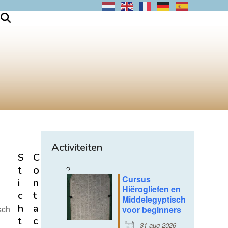
Activiteiten
S
C
t
o
Cursus
i
n
Hiërogliefen en
c
t
Middelegyptisch
h
a
sch
voor beginners
t
c
31 aug 2026