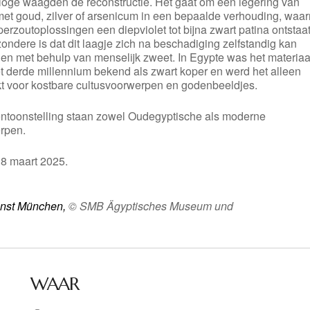
loge waagden de reconstructie. Het gaat om een legering van
met goud, zilver of arsenicum in een bepaalde verhouding, waa
erzoutoplossingen een diepviolet tot bijna zwart patina ontstaat
zondere is dat dit laagje zich na beschadiging zelfstandig kan
len met behulp van menselijk zweet. In Egypte was het materiaa
et derde millennium bekend als zwart koper en werd het alleen
kt voor kostbare cultusvoorwerpen en godenbeeldjes.
tentoonstelling staan zowel Oudegyptische als moderne
rpen.
18 maart 2025.
unst München,
© SMB Ägyptisches Museum und
WAAR