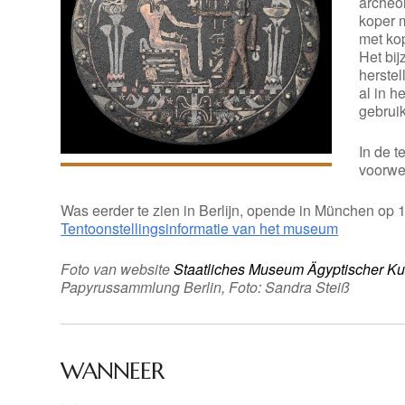
archeo
koper 
met kop
Het bij
herstel
al in h
gebrui
In de 
voorwe
Was eerder te zien in Berlijn, opende in München op 
Tentoonstellingsinformatie van het museum
Foto van website
Staatliches Museum Ägyptischer K
Papyrussammlung Berlin, Foto: Sandra Steiß
WANNEER