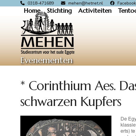
Skip
0318-471689
mehen@hetnet.nl
Faceboo
Home
Stichting
Activiteiten
Tento
to
content
Evenementen
* Corinthium Aes. Da
schwarzen Kupfers
De Egy
klassi
erts) t