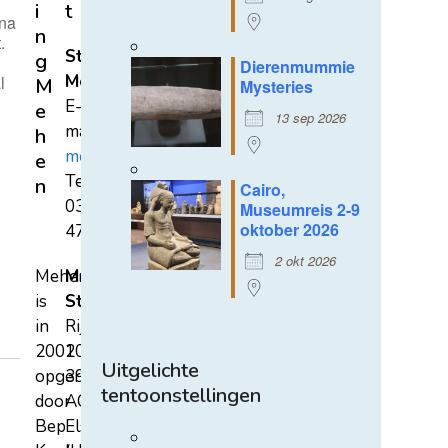
i
t
rna
n
.
Stichting
g
Dierenmummie
Mehen
l
M
Mysteries
E-
e
13 sep 2026
mail:
h
mehen@hetnet.nl
e
Tel.:
n
Cairo,
0318-
Museumreis 2-9
oktober 2026
471689
2 okt 2026
Mehen
Mehen
is
Studiecentrum
in
Rijksstraatweg
2002
107A
Uitgelichte
opgericht
3921
tentoonstellingen
door
AC
Bep
Elst