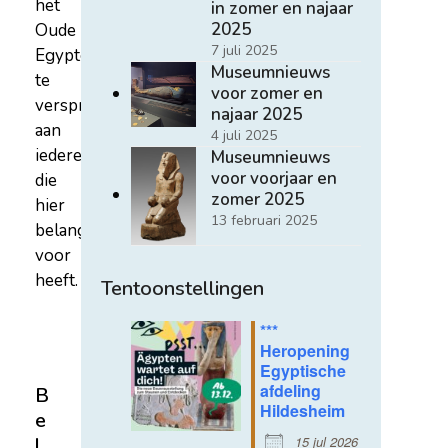
het
in zomer en najaar
2025
Oude
7 juli 2025
Egypte
Museumnieuws
te
voor zomer en
verspreiden
najaar 2025
aan
4 juli 2025
iedereen
Museumnieuws
voor voorjaar en
die
zomer 2025
hier
13 februari 2025
belangstelling
voor
heeft.
Tentoonstellingen
***
Heropening
Egyptische
afdeling
B
Hildesheim
e
15 jul 2026
l