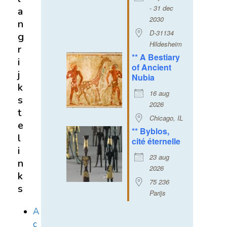
- 31 dec
a
2030
n
D-31134
g
Hildesheim
r
** A Bestiary
i
of Ancient
j
Nubia
k
16 aug
s
2026
t
Chicago, IL
e
** Byblos,
l
cité éternelle
i
23 aug
n
2026
k
75 236
s
Parijs
A
c