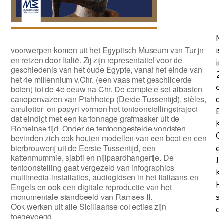
voorwerpen komen uit het Egyptisch Museum van Turijn
i
en reizen door Italië. Zij zijn representatief voor de
i
geschiedenis van het oude Egypte, vanaf het einde van
het 4e millennium v.Chr. (een vaas met geschilderde
boten) tot de 4e eeuw na Chr. De complete set albasten
canopenvazen van Ptahhotep (Derde Tussentijd), stèles,
amuletten en papyri vormen het tentoonstellingstraject
dat eindigt met een kartonnage grafmasker uit de
Romeinse tijd. Onder de tentoongestelde vondsten
bevinden zich ook houten modellen van een boot en een
bierbrouwerij uit de Eerste Tussentijd, een
kattenmummie, sjabti en nijlpaardhangertje. De
tentoonstelling gaat vergezeld van infographics,
multimedia-installaties, audiogidsen in het Italiaans en
Engels en ook een digitale reproductie van het
monumentale standbeeld van Ramses II.
Ook werken uit alle Siciliaanse collecties zijn
toegevoegd.