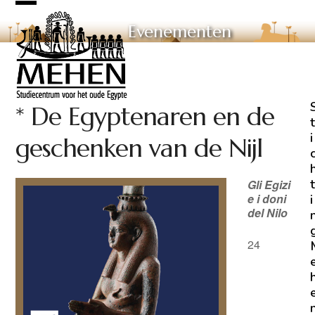
Skip
Open
Close
to
Evenementen
mobile
mobile
content
menu
menu
* De Egyptenaren en de
t
i
geschenken van de Nijl
t
Gli Egizi
e i doni
i
del Nilo
24