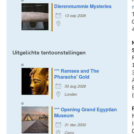
Dierenmummie Mysteries
T
13 sep 2026
Uitgelichte tentoonstellingen
*** Ramses and The
Pharaohs' Gold
30 aug 2026
E
Londen
(
*** Opening Grand Egyptian
Museum
31 dec 2030
Caïro