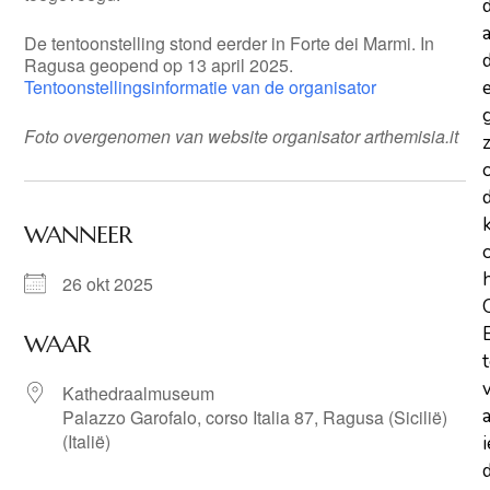
a
De tentoonstelling stond eerder in Forte dei Marmi. In
d
Ragusa geopend op 13 april 2025.
Tentoonstellingsinformatie van de organisator
Foto overgenomen van website organisator arthemisia.it
z
WANNEER
26 okt 2025
WAAR
Kathedraalmuseum
Palazzo Garofalo, corso Italia 87, Ragusa (Sicilië)
(Italië)
d