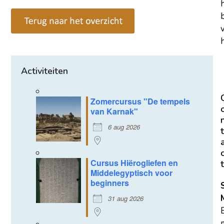
h
Activiteiten
Zomercursus "De tempels
van Karnak"
6 aug 2026
t
Cursus Hiërogliefen en
t
Middelegyptisch voor
beginners
31 aug 2026
m