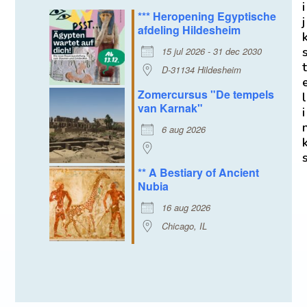
i
*** Heropening Egyptische
j
afdeling Hildesheim
15 jul 2026 - 31 dec 2030
t
D-31134 Hildesheim
Zomercursus "De tempels
l
van Karnak"
i
6 aug 2026
** A Bestiary of Ancient
Nubia
16 aug 2026
Chicago, IL