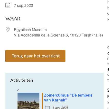
7 sep 2023
WAAR
h
Egyptisch Museum
Via Accademia delle Scienze 6, 10123 Turijn (Italië)
t
t
Activiteiten
Zomercursus "De tempels
van Karnak"
6 aug 2026
m