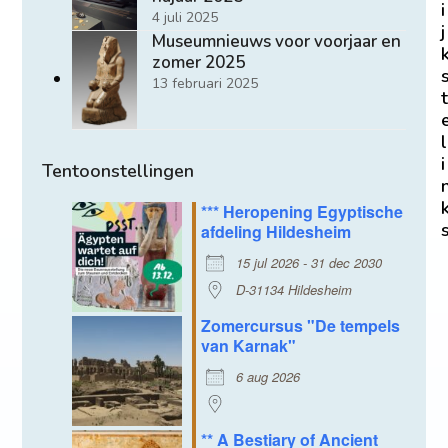
i
4 juli 2025
j
Museumnieuws voor voorjaar en
zomer 2025
13 februari 2025
t
l
i
Tentoonstellingen
*** Heropening Egyptische
afdeling Hildesheim
15 jul 2026 - 31 dec 2030
D-31134 Hildesheim
Zomercursus "De tempels
van Karnak"
6 aug 2026
** A Bestiary of Ancient