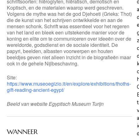
schriftsoorten: hiëroglyfen, hiëratisch, demotisch en
Koptisch, en de materialen waarop werd geschreven.
a
Volgens de mythe was het de god Djehoeti (Grieks: Thot)
d
die de kunst van het schrijven ontwikkelde en aan de
mensen schonk. Schrift was essentieel voor het regeren
van het land en bleek een uitstekende manier voor de
koning en elite om te communiceren over ideeën over de
z
wereldorde, godsdienst en de sociale identiteit. De
papyri, beelden, albasten voorwerpen en houten
beeldjes geven niet alleen inzicht in de biografieën maar
ook in de gehele Nijlbeschaving.
Site:
https://www.museoegizio.it/en/explore/exhibitions/thoths-
gift-reading-ancient-egypt/
Beeld van website Egyptisch Museum Turijn
WANNEER
d