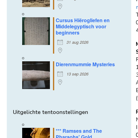
T
Cursus Hiërogliefen en
Middelegyptisch voor
beginners
31 aug 2026
Dierenmummie Mysteries
13 sep 2026
E
(
Uitgelichte tentoonstellingen
*** Ramses and The
Pharaohs' Gold