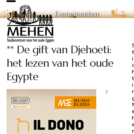
Skip
Open
Close
to
Evenementen
mobile
mobile
content
menu
menu
** De gift van Djehoeti:
t
i
het lezen van het oude
Egypte
t
i
7