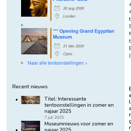
30 aug 2026
Londen
t
*** Opening Grand Egyptian
Museum
31 dec 2030
E
Caïro
(
Naar alle tentoonstellingen >
Recent nieuws
Titel: Interessante
l
tentoonstellingen in zomer en
najaar 2025
7 juli 2025
Museumnieuws voor zomer en
r
najaar 2025