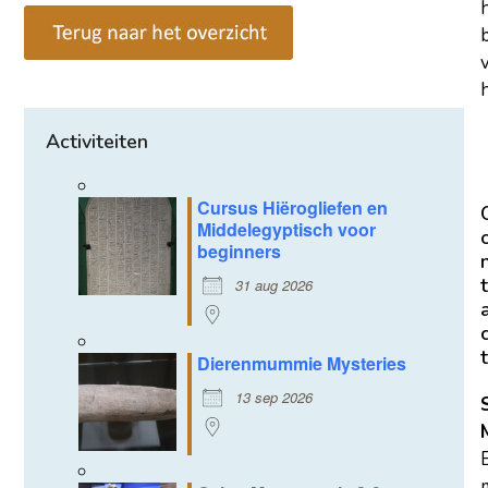
h
Activiteiten
Cursus Hiërogliefen en
Middelegyptisch voor
beginners
t
31 aug 2026
t
Dierenmummie Mysteries
13 sep 2026
m