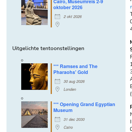
Cairo, Museumreis 2-9
oktober 2026
T
2 okt 2026
Uitgelichte tentoonstellingen
*** Ramses and The
Pharaohs' Gold
30 aug 2026
E
Londen
(
*** Opening Grand Egyptian
Museum
31 dec 2030
Caïro