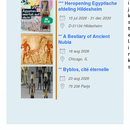
i
*** Heropening Egyptische
afdeling Hildesheim
j
15 jul 2026 - 31 dec 2030
D-31134 Hildesheim
t
** A Bestiary of Ancient
l
Nubia
i
16 aug 2026
Chicago, IL
** Byblos, cité éternelle
23 aug 2026
75 236 Parijs