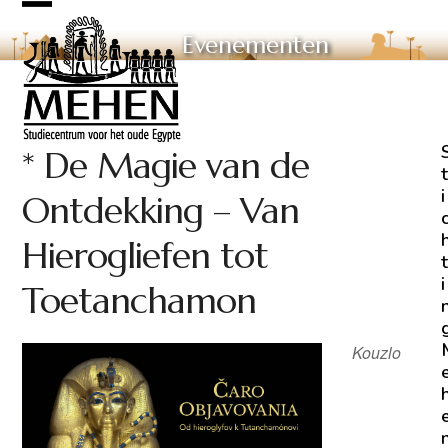
Skip
Open
Close
to
Evenementen
mobile
mobile
content
menu
menu
* De Magie van de
t
i
Ontdekking – Van
Hierogliefen tot
t
i
Toetanchamon
Kouzlo