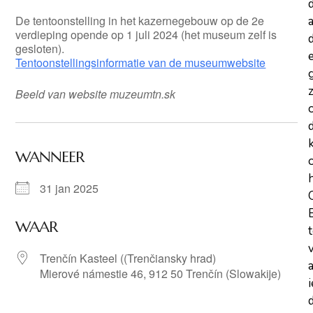
De tentoonstelling in het kazernegebouw op de 2e
a
verdieping opende op 1 juli 2024 (het museum zelf is
d
gesloten).
Tentoonstellingsinformatie van de museumwebsite
z
Beeld van website muzeumtn.sk
WANNEER
31 jan 2025
WAAR
Trenčín Kasteel ((Trenčiansky hrad)
Mierové námestie 46, 912 50 Trenčín (Slowakije)
d