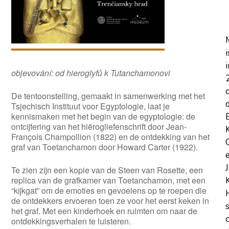
i
i
objevování: od hieroglyfů k Tutanchamonovi
De tentoonstelling, gemaakt in samenwerking met het
Tsjechisch Instituut voor Egyptologie, laat je
kennismaken met het begin van de egyptologie: de
ontcijfering van het hiërogliefenschrift door Jean-
François Champollion (1822) en de ontdekking van het
graf van Toetanchamon door Howard Carter (1922).
Te zien zijn een kopie van de Steen van Rosette, een
replica van de grafkamer van Toetanchamon, met een
“kijkgat” om de emoties en gevoelens op te roepen die
de ontdekkers ervoeren toen ze voor het eerst keken in
het graf. Met een kinderhoek en ruimten om naar de
ontdekkingsverhalen te luisteren.