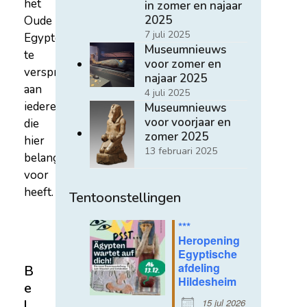
het
in zomer en najaar
2025
Oude
7 juli 2025
Egypte
Museumnieuws
te
voor zomer en
verspreiden
najaar 2025
aan
4 juli 2025
iedereen
Museumnieuws
voor voorjaar en
die
zomer 2025
hier
13 februari 2025
belangstelling
voor
heeft.
Tentoonstellingen
***
Heropening
Egyptische
afdeling
B
Hildesheim
e
15 jul 2026
l