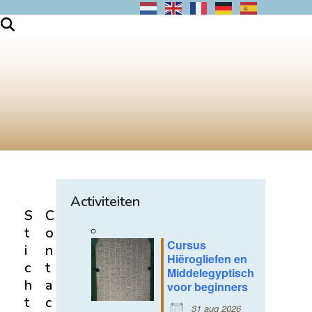
Activiteiten
S
C
t
o
Cursus
i
n
Hiërogliefen en
c
t
Middelegyptisch
h
a
voor beginners
t
c
31 aug 2026