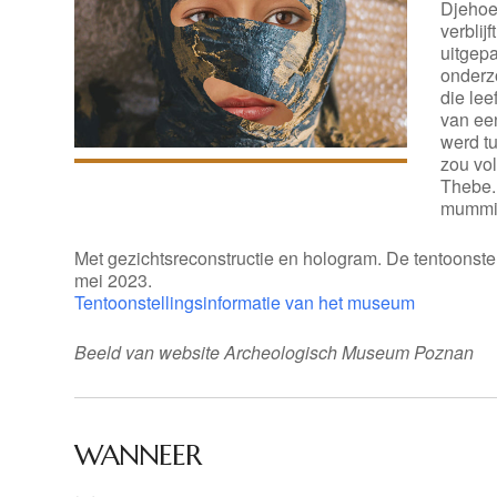
Djehoet
verblij
uitgepa
onderz
die lee
van een
werd t
zou vol
Thebe.
mummif
Met gezichtsreconstructie en hologram. De tentoonste
mei 2023.
Tentoonstellingsinformatie van het museum
Beeld van website Archeologisch Museum Poznan
WANNEER