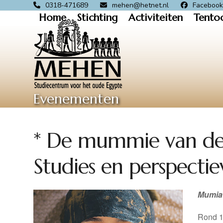
Skip
0318-471689
mehen@hetnet.nl
Faceboo
Home
Stichting
Activiteiten
Tento
to
content
Evenementen
* De mummie van de
Studies en perspecti
Mumia 
Rond 1