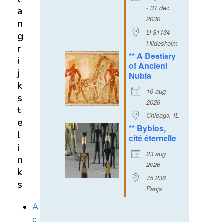
- 31 dec
a
2030
n
D-31134
g
Hildesheim
r
** A Bestiary
i
of Ancient
j
Nubia
k
16 aug
s
2026
t
Chicago, IL
e
** Byblos,
l
cité éternelle
i
23 aug
n
2026
k
75 236
s
Parijs
A
c