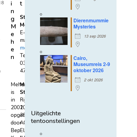
18
i
t
n
Stichting
g
Dierenmummie
,
Mehen
M
Mysteries
E-
e
13 sep 2026
e
mail:
h
mehen@hetnet.nl
e
Tel.:
n
Cairo,
0318-
Museumreis 2-9
oktober 2026
471689
0
2 okt 2026
Mehen
Mehen
is
Studiecentrum
in
Rijksstraatweg
2002
107A
Uitgelichte
opgericht
3921
tentoonstellingen
door
AC
Bep
Elst