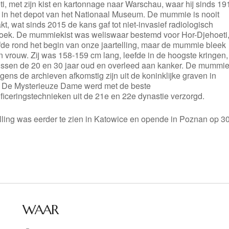
i, met zijn kist en kartonnage naar Warschau, waar hij sinds 19
ft in het depot van het Nationaal Museum. De mummie is nooit
kt, wat sinds 2015 de kans gaf tot niet-invasief radiologisch
oek. De mummiekist was weliswaar bestemd voor Hor-Djehoeti
fde rond het begin van onze jaartelling, maar de mummie bleek
 vrouw. Zij was 158-159 cm lang, leefde in de hoogste kringen,
ussen de 20 en 30 jaar oud en overleed aan kanker. De mummi
gens de archieven afkomstig zijn uit de koninklijke graven in
 De Mysterieuze Dame werd met de beste
iceringstechnieken uit de 21e en 22e dynastie verzorgd.
lling was eerder te zien in Katowice en opende in Poznan op 3
WAAR