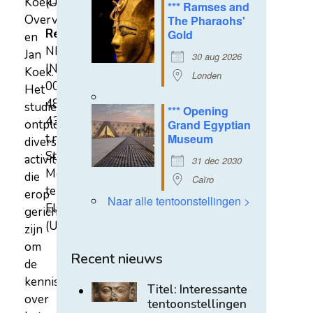
Koek-
(U)
*** Ramses and
Overvest
The Pharaohs'
Rekeningnummer
Gold
en
NL31
Jan
30 aug 2026
INGB
Koek.
Londen
0007
Het
4852
studiecentrum
*** Opening
43
ontplooit
Grand Egyptian
t.n.v.
Museum
diverse
Stichting
activiteiten
31 dec 2030
Mehen
die
Caïro
te
erop
Naar alle tentoonstellingen >
Elst
gericht
(U)
zijn
om
Recent nieuws
de
kennis
Titel: Interessante
over
tentoonstellingen