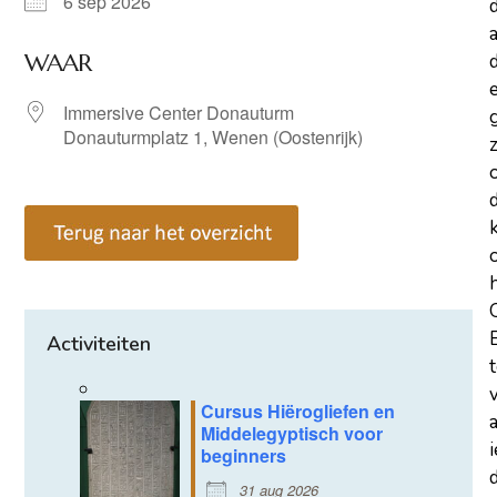
6 sep 2026
a
WAAR
d
Immersive Center Donauturm
Donauturmplatz 1, Wenen (Oostenrijk)
z
Activiteiten
Cursus Hiërogliefen en
Middelegyptisch voor
beginners
d
31 aug 2026