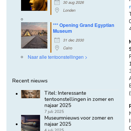
30 aug 2026
Londen
T
*** Opening Grand Egyptian
Museum
31 dec 2030
Caïro
Naar alle tentoonstellingen >
Recent nieuws
E
(
Titel: Interessante
tentoonstellingen in zomer en
najaar 2025
7 juli 2025
Museumnieuws voor zomer en
najaar 2025
4 juli 2025