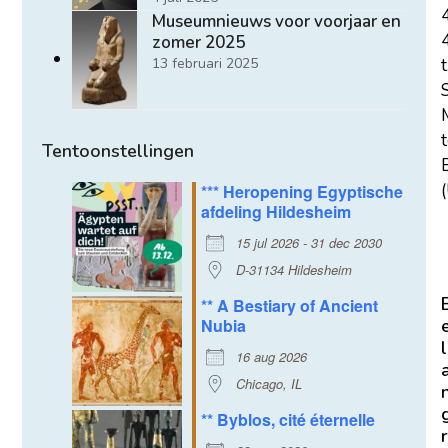
Museumnieuws voor voorjaar en
zomer 2025
t
13 februari 2025
Tentoonstellingen
E
(
*** Heropening Egyptische
afdeling Hildesheim
15 jul 2026 - 31 dec 2030
D-31134 Hildesheim
** A Bestiary of Ancient
Nubia
l
16 aug 2026
Chicago, IL
** Byblos, cité éternelle
r