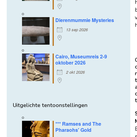
Dierenmummie Mysteries
h
13 sep 2026
Cairo, Museumreis 2-9
oktober 2026
2 okt 2026
t
t
Uitgelichte tentoonstellingen
*** Ramses and The
Pharaohs' Gold
m