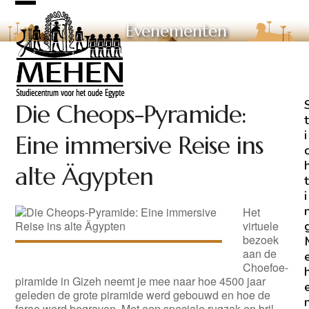
Skip
Open
Close
to
Evenementen
mobile
mobile
content
menu
menu
Die Cheops-Pyramide:
t
i
Eine immersive Reise ins
alte Ägypten
t
i
Het
virtuele
bezoek
aan de
Choefoe-
piramide in Gizeh neemt je mee naar hoe 4500 jaar
geleden de grote piramide werd gebouwd en hoe de
farao werd begraven. Met een speciale rugzak en bril