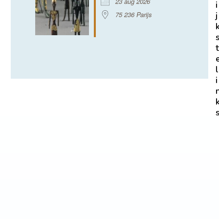
23 aug 2026
i
75 236 Parijs
j
t
l
i