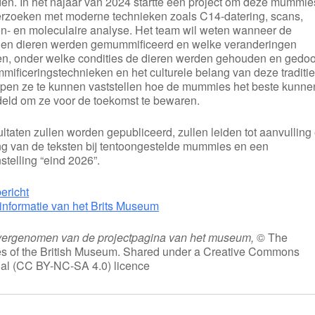
en. In het najaar van 2024 startte een project om deze mummie
erzoeken met moderne technieken zoals C14-datering, scans,
en- en moleculaire analyse. Het team wil weten wanneer de
nen dieren werden gemummificeerd en welke veranderingen
en, onder welke condities de dieren werden gehouden en gedo
ificeringstechnieken en het culturele belang van deze traditie
pen ze te kunnen vaststellen hoe de mummies het beste kunne
eld om ze voor de toekomst te bewaren.
ltaten zullen worden gepubliceerd, zullen leiden tot aanvulling
ing van de teksten bij tentoongestelde mummies en een
stelling “eind 2026”.
ericht
tinformatie van het Brits Museum
vergenomen van de projectpagina van het museum,
© The
es of the British Museum. Shared under a Creative Commons
nal (CC BY-NC-SA 4.0) licence