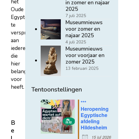
het
in zomer en najaar
2025
Oude
7 juli 2025
Egypte
Museumnieuws
te
voor zomer en
verspreiden
najaar 2025
aan
4 juli 2025
iedereen
Museumnieuws
voor voorjaar en
die
zomer 2025
hier
13 februari 2025
belangstelling
voor
heeft.
Tentoonstellingen
***
Heropening
Egyptische
afdeling
B
Hildesheim
e
15 jul 2026
l