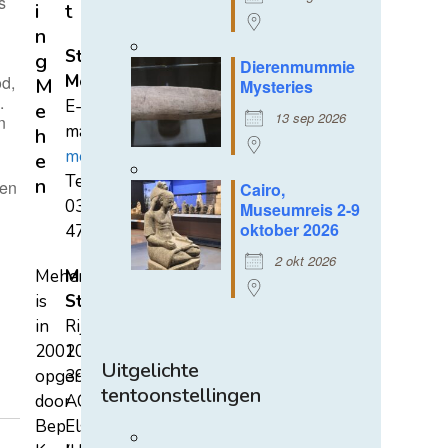
s
i
t
n
Stichting
g
Dierenmummie
Mehen
od,
M
Mysteries
.
E-
e
13 sep 2026
n
mail:
h
mehen@hetnet.nl
e
Tel.:
n
 en
Cairo,
0318-
Museumreis 2-9
oktober 2026
471689
2 okt 2026
Mehen
Mehen
is
Studiecentrum
in
Rijksstraatweg
2002
107A
Uitgelichte
opgericht
3921
tentoonstellingen
door
AC
Bep
Elst