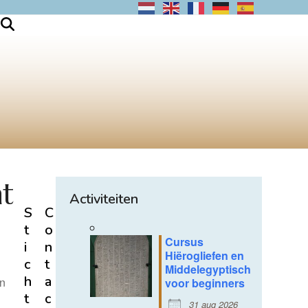
nt
Activiteiten
S
C
t
o
Cursus
i
n
Hiërogliefen en
c
t
Middelegyptisch
h
a
en
voor beginners
t
c
31 aug 2026