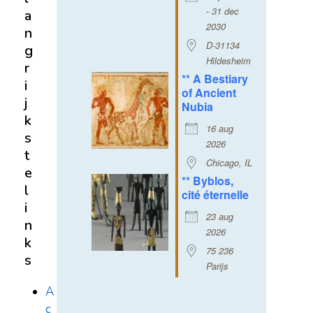
- 31 dec
a
2030
n
D-31134
g
Hildesheim
r
** A Bestiary
i
of Ancient
j
Nubia
k
16 aug
s
2026
t
Chicago, IL
e
** Byblos,
l
cité éternelle
i
23 aug
n
2026
k
75 236
s
Parijs
A
c