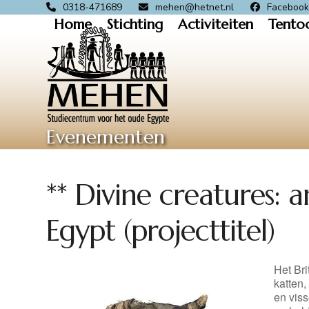
Skip
0318-471689
mehen@hetnet.nl
Faceboo
Home
Stichting
Activiteiten
Tento
to
content
Evenementen
** Divine creatures:
Egypt (projecttitel)
Het Br
katten,
en vis