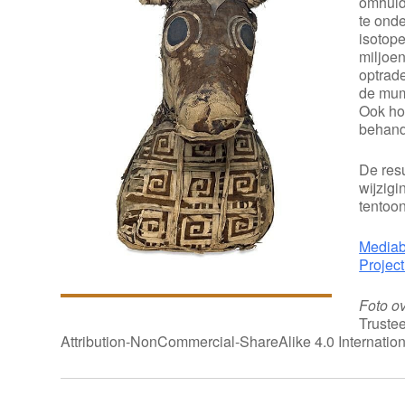
omhuld
te ond
isotop
miljoe
optrad
de mumm
Ook ho
behand
De resu
wijzig
tentoon
Mediab
Projec
Foto o
Truste
Attribution-NonCommercial-ShareAlike 4.0 Internatio