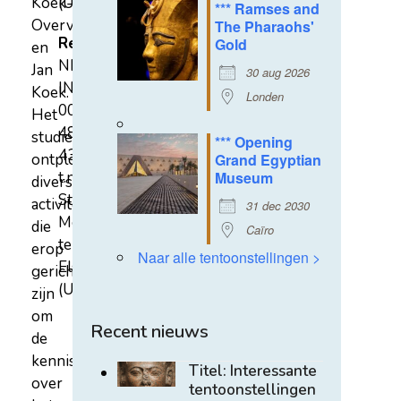
Koek-
(U)
*** Ramses and
Overvest
The Pharaohs'
Rekeningnummer
Gold
en
NL31
Jan
30 aug 2026
INGB
Koek.
Londen
0007
Het
4852
studiecentrum
*** Opening
43
ontplooit
Grand Egyptian
t.n.v.
Museum
diverse
Stichting
activiteiten
31 dec 2030
Mehen
die
Caïro
te
erop
Naar alle tentoonstellingen >
Elst
gericht
(U)
zijn
om
Recent nieuws
de
kennis
Titel: Interessante
over
tentoonstellingen