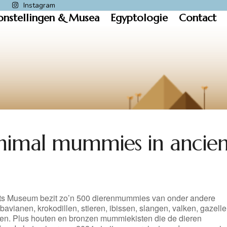
k
Instagram
onstellingen & Musea
Egyptologie
Contact
 animal mummies in ancie
its Museum bezit zo’n 500 dierenmummies van onder andere
 bavianen, krokodillen, stieren, ibissen, slangen, valken, gazell
sen. Plus houten en bronzen mummiekisten die de dieren