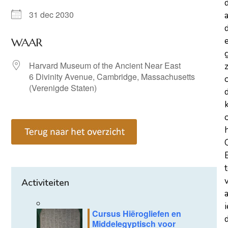
31 dec 2030
a
d
WAAR
Harvard Museum of the Ancient Near East
z
6 Divinity Avenue, Cambridge, Massachusetts
(Verenigde Staten)
Activiteiten
Cursus Hiërogliefen en
d
Middelegyptisch voor