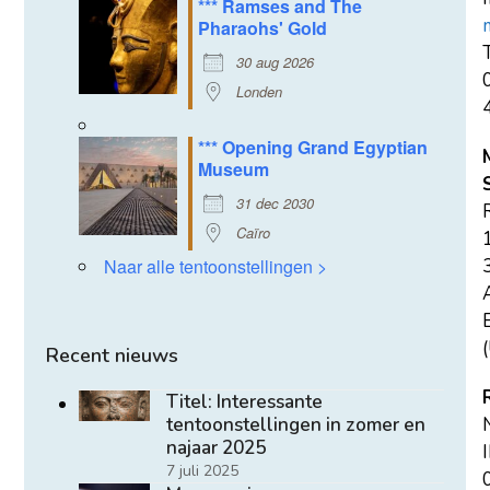
*** Ramses and The
Pharaohs' Gold
T
30 aug 2026
Londen
*** Opening Grand Egyptian
Museum
31 dec 2030
Caïro
Naar alle tentoonstellingen >
E
(
Recent nieuws
Titel: Interessante
tentoonstellingen in zomer en
najaar 2025
7 juli 2025