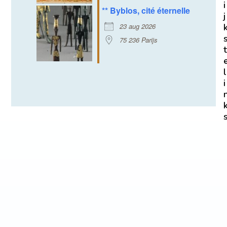
i
** Byblos, cité éternelle
j
23 aug 2026
75 236 Parijs
t
l
i