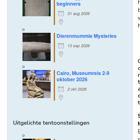
beginners
31 aug 2026
h
Dierenmummie Mysteries
13 sep 2026
Cairo, Museumreis 2-9
oktober 2026
t
2 okt 2026
t
Uitgelichte tentoonstellingen
m