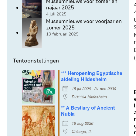
Museumnieuws voor zomer en
najaar 2025
4 juli 2025
t
Museumnieuws voor voorjaar en
zomer 2025
13 februari 2025
E
(
Tentoonstellingen
*** Heropening Egyptische
afdeling Hildesheim
15 jul 2026 - 31 dec 2030
D-31134 Hildesheim
l
** A Bestiary of Ancient
Nubia
16 aug 2026
Chicago, IL
r