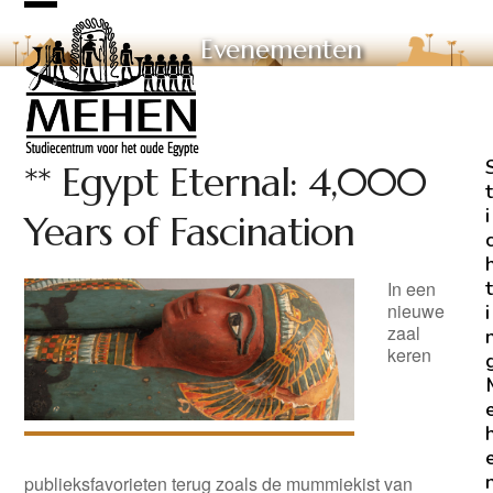
Skip
Open
Close
to
Evenementen
mobile
mobile
content
menu
menu
** Egypt Eternal: 4,000
t
i
Years of Fascination
t
In een
nieuwe
i
zaal
keren
publieksfavorieten terug zoals de mummiekist van