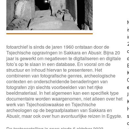
i
i
fotoarchief is sinds de jaren 1960 ontstaan door de
Tsjechische opgravingen in Sakkara en Abusir. Bijna 20
jaar is gewerkt om negatieven te digitaliseren en digitale
foto’s op te slaan in een database. En vooral om de
structuur en inhoud hiervan te presenteren. Het
combineren van fotografische genres, archeologische
contexten en onderscheidende benaderingen van
fotografen zijn slechts voorbeelden van het rijke
beeldmateriaal. In het algemeen kan een specifiek type
documentaire worden waargenomen, niet alleen over het
werk van Tsjechoslowaakse en Tsjechische
archeologen op de begraafplaatsen van Sakkara en
Abusir, maar ook over hun avontuurlijke reizen in Egypte.
De tentoonstelling is open sinds 6 oktober 2023.