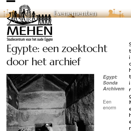
Skip
Open
Close
to
Evenementen
mobile
mobile
content
menu
menu
Egypte: een zoektocht
t
i
door het archief
t
Egypt:
Sonda
i
Archivem
Een
enorm