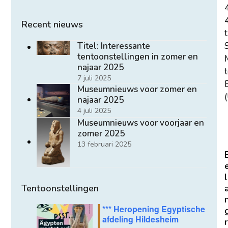
Recent nieuws
t
Titel: Interessante
tentoonstellingen in zomer en
najaar 2025
7 juli 2025
E
Museumnieuws voor zomer en
(
najaar 2025
4 juli 2025
Museumnieuws voor voorjaar en
zomer 2025
13 februari 2025
l
Tentoonstellingen
*** Heropening Egyptische
afdeling Hildesheim
r