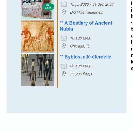
i
15 jul 2026 - 31 dec 2030
j
D-31134 Hildesheim
** A Bestiary of Ancient
Nubia
t
16 aug 2026
l
Chicago, IL
i
** Byblos, cité éternelle
23 aug 2026
75 236 Parijs