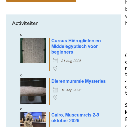
Activiteiten
h
Cursus Hiërogliefen en
Middelegyptisch voor
beginners
31 aug 2026
t
Dierenmummie Mysteries
13 sep 2026
t
Cairo, Museumreis 2-9
oktober 2026
m