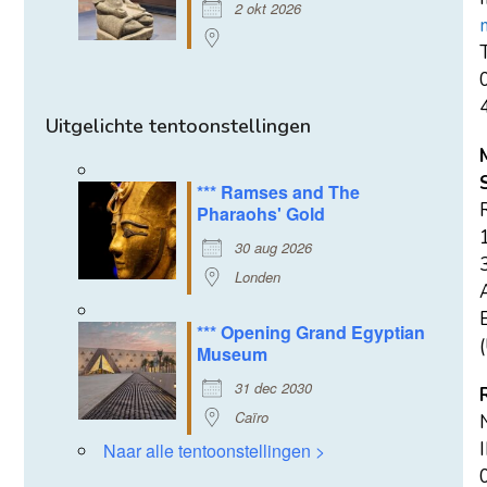
2 okt 2026
T
Uitgelichte tentoonstellingen
*** Ramses and The
Pharaohs' Gold
30 aug 2026
Londen
E
*** Opening Grand Egyptian
(
Museum
31 dec 2030
Caïro
Naar alle tentoonstellingen >