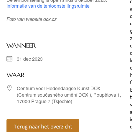
Informatie van de tentoonstellingsruimte
a
d
Foto van website dox.cz
z
WANNEER
31 dec 2023
WAAR
Centrum voor Hedendaagse Kunst DOX
(Centrum současného umění DOX ), Poupětova 1,
17000 Prague 7 (Tsjechië)
d