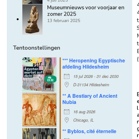
4 juli 2025
Museumnieuws voor voorjaar en
zomer 2025
t
13 februari 2025
Tentoonstellingen
E
(
*** Heropening Egyptische
afdeling Hildesheim
15 jul 2026 - 31 dec 2030
D-31134 Hildesheim
** A Bestiary of Ancient
Nubia
l
16 aug 2026
Chicago, IL
** Byblos, cité éternelle
r