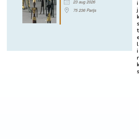
23 aug 2026
i
j
75 236 Parijs
t
l
i