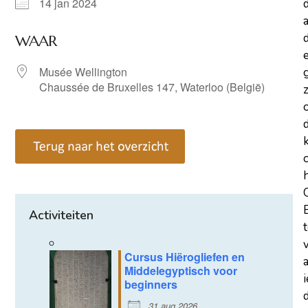
14 jan 2024
a
d
WAAR
Musée Wellington
Chaussée de Bruxelles 147, Waterloo (België)
z
Activiteiten
Cursus Hiërogliefen en
Middelegyptisch voor
beginners
d
31 aug 2026