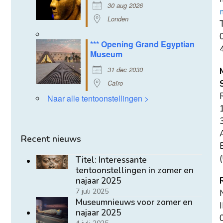
30 aug 2026
Londen
T
*** Opening Grand Egyptian
Museum
31 dec 2030
Caïro
Naar alle tentoonstellingen >
Recent nieuws
E
(
Titel: Interessante
tentoonstellingen in zomer en
najaar 2025
7 juli 2025
Museumnieuws voor zomer en
najaar 2025