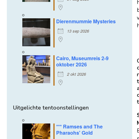
Dierenmummie Mysteries
h
13 sep 2026
Cairo, Museumreis 2-9
oktober 2026
2 okt 2026
t
t
Uitgelichte tentoonstellingen
*** Ramses and The
Pharaohs' Gold
m