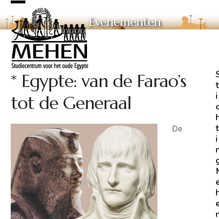
Skip
Open
Close
to
Evenementen
mobile
mobile
content
menu
menu
* Egypte: van de Farao’s
t
i
tot de Generaal
t
De
i