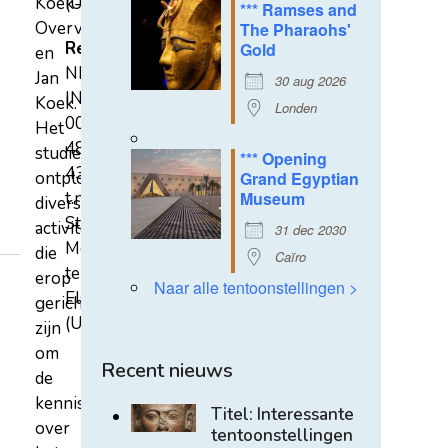
Koek-
(U)
*** Ramses and
Overvest
The Pharaohs'
Rekeningnummer
Gold
en
NL31
Jan
30 aug 2026
INGB
Koek.
Londen
0007
Het
4852
studiecentrum
*** Opening
43
ontplooit
Grand Egyptian
t.n.v.
Museum
diverse
Stichting
activiteiten
31 dec 2030
Mehen
die
Caïro
te
erop
Naar alle tentoonstellingen >
Elst
gericht
(U)
zijn
om
Recent nieuws
de
kennis
Titel: Interessante
over
tentoonstellingen