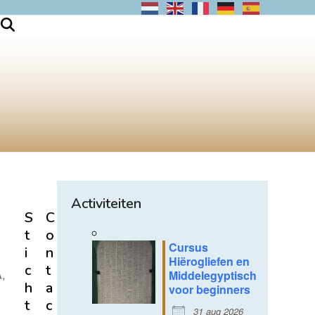
Activiteiten
S
C
t
o
Cursus
i
n
Hiërogliefen en
c
t
A,
Middelegyptisch
h
a
voor beginners
t
c
31 aug 2026