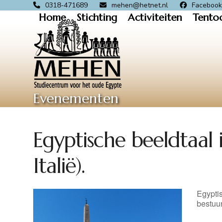
Skip
0318-471689
mehen@hetnet.nl
Faceboo
Home
Stichting
Activiteiten
Tento
to
content
Evenementen
Egyptische beeldtaal 
Italië).
Egyptis
bestuu