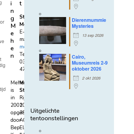
g
i
t
n
Stichting
g
Dierenmummie
or
Mehen
M
Mysteries
E-
e
13 sep 2026
mail:
h
we
mehen@hetnet.nl
e
Tel.:
n
Cairo,
t
0318-
Museumreis 2-9
dig
oktober 2026
471689
2 okt 2026
Mehen
Mehen
n
ijd
is
Studiecentrum
in
Rijksstraatweg
2002
107A
Uitgelichte
opgericht
3921
tentoonstellingen
door
AC
Bep
Elst