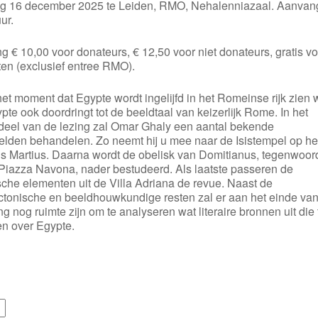
g 16 december 2025 te Leiden, RMO, Nehalenniazaal. Aanvan
ur.
 € 10,00 voor donateurs, € 12,50 voor niet donateurs, gratis vo
ten (exclusief entree RMO).
et moment dat Egypte wordt ingelijfd in het Romeinse rijk zien 
pte ook doordringt tot de beeldtaal van keizerlijk Rome. In het
 deel van de lezing zal Omar Ghaly een aantal bekende
elden behandelen. Zo neemt hij u mee naar de Isistempel op he
 Martius. Daarna wordt de obelisk van Domitianus, tegenwoor
 Piazza Navona, nader bestudeerd. Als laatste passeren de
che elementen uit de Villa Adriana de revue. Naast de
ectonische en beeldhouwkundige resten zal er aan het einde va
ng nog ruimte zijn om te analyseren wat literaire bronnen uit die t
en over Egypte.