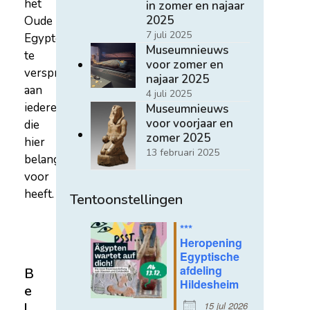
het
in zomer en najaar
2025
Oude
7 juli 2025
Egypte
Museumnieuws
te
voor zomer en
verspreiden
najaar 2025
aan
4 juli 2025
iedereen
Museumnieuws
voor voorjaar en
die
zomer 2025
hier
13 februari 2025
belangstelling
voor
heeft.
Tentoonstellingen
***
Heropening
Egyptische
afdeling
B
Hildesheim
e
15 jul 2026
l