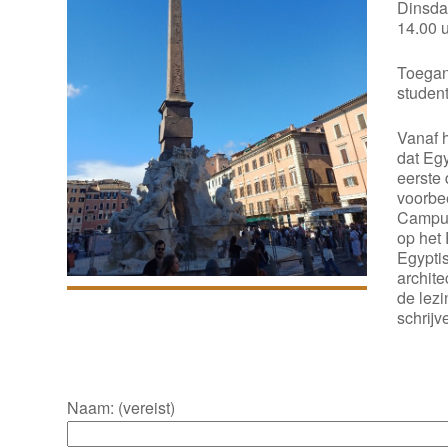
Dinsda
14.00 u
Toegang
studen
Vanaf h
dat Egy
eerste
voorbe
Campus
op het
Egyptis
archit
de lezi
schrijv
Naam: (vereist)