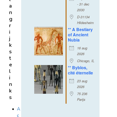
- 31 dec
a
2030
n
D-31134
g
Hildesheim
r
** A Bestiary
i
of Ancient
j
Nubia
k
16 aug
s
2026
t
Chicago, IL
e
** Byblos,
l
cité éternelle
i
23 aug
n
2026
k
75 236
s
Parijs
A
c