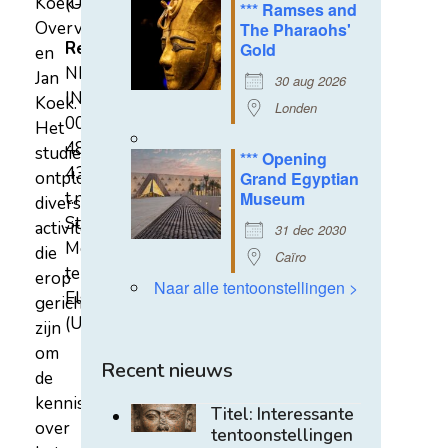
Koek-
(U)
*** Ramses and
Overvest
The Pharaohs'
Rekeningnummer
Gold
en
NL31
Jan
30 aug 2026
INGB
Koek.
Londen
0007
Het
4852
studiecentrum
*** Opening
43
ontplooit
Grand Egyptian
t.n.v.
Museum
diverse
Stichting
activiteiten
31 dec 2030
Mehen
die
Caïro
te
erop
Naar alle tentoonstellingen >
Elst
gericht
(U)
zijn
om
Recent nieuws
de
kennis
Titel: Interessante
over
tentoonstellingen