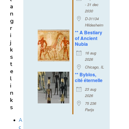
- 31 dec
a
2030
n
D-31134
g
Hildesheim
r
** A Bestiary
i
of Ancient
j
Nubia
k
16 aug
s
2026
t
Chicago, IL
e
** Byblos,
l
cité éternelle
i
23 aug
n
2026
k
75 236
s
Parijs
A
c