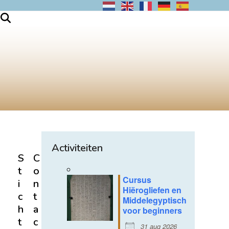
Activiteiten
S
C
t
o
Cursus
i
n
Hiërogliefen en
c
t
Middelegyptisch
h
a
voor beginners
t
c
31 aug 2026