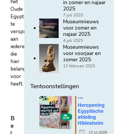
het
in zomer en najaar
2025
Oude
7 juli 2025
Egypte
Museumnieuws
te
voor zomer en
verspreiden
najaar 2025
aan
4 juli 2025
iedereen
Museumnieuws
voor voorjaar en
die
zomer 2025
hier
13 februari 2025
belangstelling
voor
heeft.
Tentoonstellingen
***
Heropening
Egyptische
afdeling
B
Hildesheim
e
15 jul 2026
l