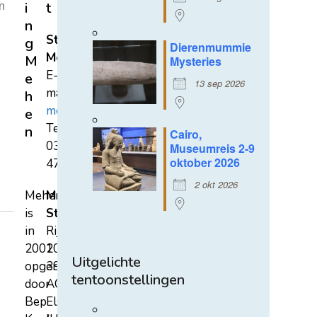
n
i
t
n
Stichting
g
Dierenmummie
Mehen
M
Mysteries
E-
e
13 sep 2026
mail:
h
mehen@hetnet.nl
e
Tel.:
n
Cairo,
0318-
Museumreis 2-9
oktober 2026
471689
2 okt 2026
Mehen
Mehen
is
Studiecentrum
in
Rijksstraatweg
2002
107A
Uitgelichte
opgericht
3921
tentoonstellingen
door
AC
Bep
Elst