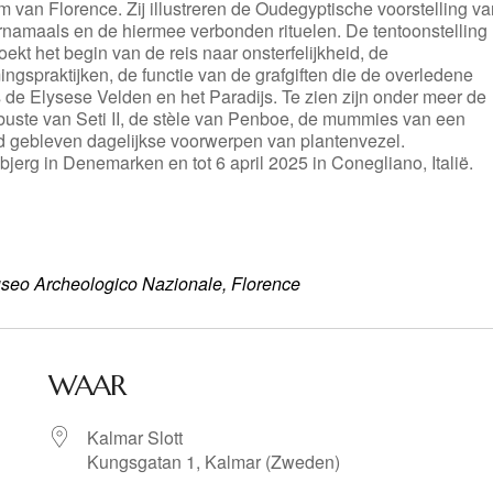
van Florence. Zij illustreren de Oudegyptische voorstelling va
ernamaals en de hiermee verbonden rituelen. De tentoonstelling
ekt het begin van de reis naar onsterfelijkheid, de
ngspraktijken, de functie van de grafgiften die de overledene
 de Elysese Velden en het Paradijs. Te zien zijn onder meer de
buste van Seti II, de stèle van Penboe, de mummies van een
d gebleven dagelijkse voorwerpen van plantenvezel.
jbjerg in Denemarken en tot 6 april 2025 in Conegliano, Italië.
seo Archeologico Nazionale, Florence
WAAR
Kalmar Slott
Kungsgatan 1, Kalmar (Zweden)