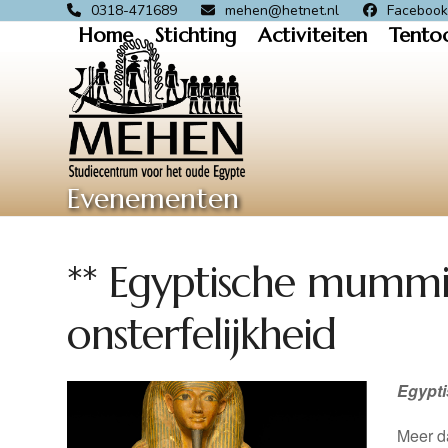
Skip
0318-471689
mehen@hetnet.nl
Faceboo
Home
Stichting
Activiteiten
Tento
to
content
Evenementen
** Egyptische mummi
onsterfelijkheid
Egypti
Meer d