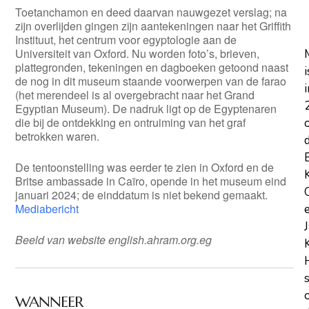
Toetanchamon en deed daarvan nauwgezet verslag; na
zijn overlijden gingen zijn aantekeningen naar het Griffith
Instituut, het centrum voor egyptologie aan de
Universiteit van Oxford. Nu worden foto’s, brieven,
plattegronden, tekeningen en dagboeken getoond naast
i
de nog in dit museum staande voorwerpen van de farao
i
(het merendeel is al overgebracht naar het Grand
Egyptian Museum). De nadruk ligt op de Egyptenaren
die bij de ontdekking en ontruiming van het graf
betrokken waren.
De tentoonstelling was eerder te zien in Oxford en de
Britse ambassade in Caïro, opende in het museum eind
januari 2024; de einddatum is niet bekend gemaakt.
Mediabericht
Beeld van website english.ahram.org.eg
WANNEER