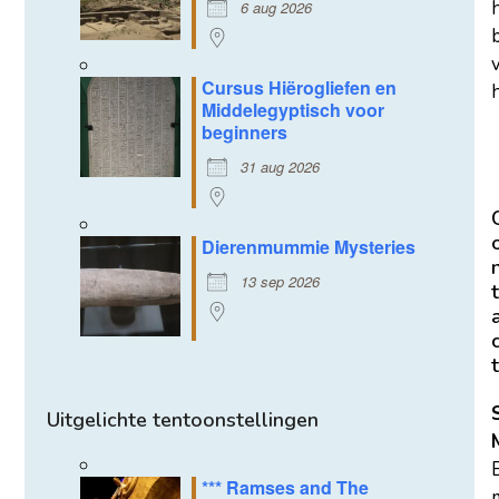
6 aug 2026
Cursus Hiërogliefen en
h
Middelegyptisch voor
beginners
31 aug 2026
Dierenmummie Mysteries
13 sep 2026
t
t
Uitgelichte tentoonstellingen
*** Ramses and The
m