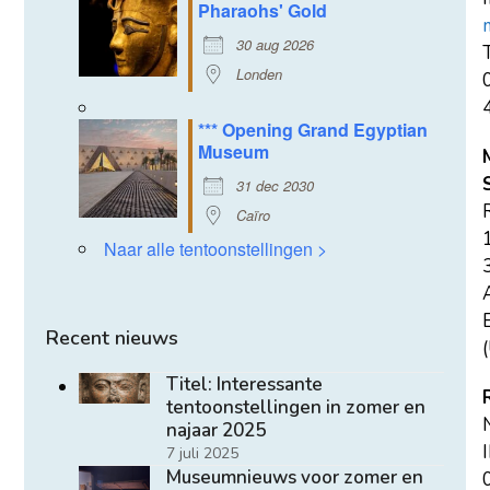
Pharaohs' Gold
30 aug 2026
T
Londen
*** Opening Grand Egyptian
Museum
31 dec 2030
Caïro
Naar alle tentoonstellingen >
E
Recent nieuws
(
Titel: Interessante
tentoonstellingen in zomer en
najaar 2025
7 juli 2025
Museumnieuws voor zomer en