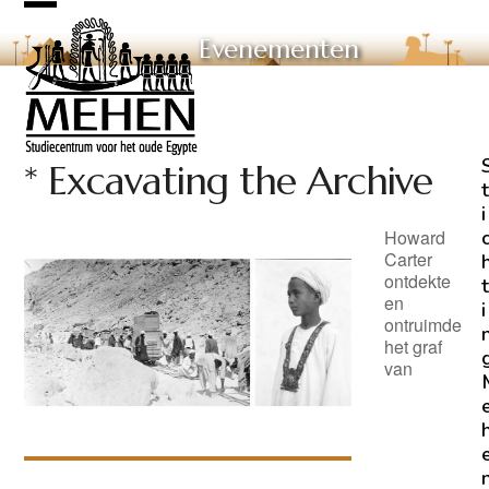
Skip
Open
Close
to
Evenementen
mobile
mobile
content
menu
menu
* Excavating the Archive
t
i
Howard
Carter
ontdekte
t
en
i
ontruimde
het graf
van