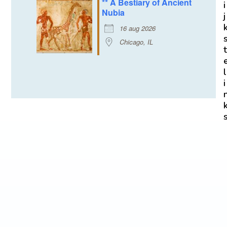
** A Bestiary of Ancient
i
Nubia
j
16 aug 2026
Chicago, IL
t
l
i