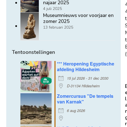
najaar 2025
4 juli 2025
Museumnieuws voor voorjaar en
t
zomer 2025
13 februari 2025
E
Tentoonstellingen
(
*** Heropening Egyptische
afdeling Hildesheim
15 jul 2026 - 31 dec 2030
D-31134 Hildesheim
Zomercursus "De tempels
l
van Karnak"
6 aug 2026
r