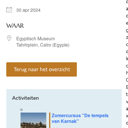
a
30 apr 2024
d
WAAR
z
Egyptisch Museum
Tahrirplein, Caïro (Egypte)
Activiteiten
Zomercursus "De tempels
van Karnak"
d