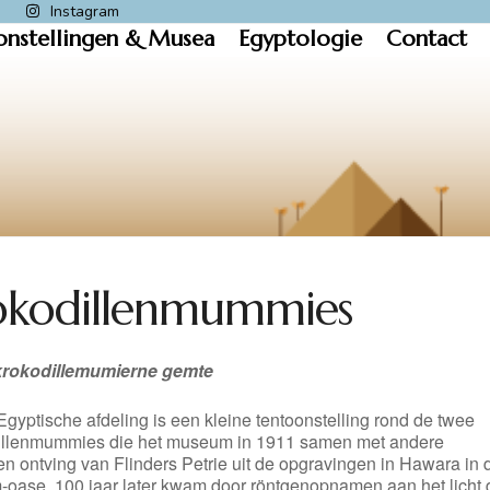
k
Instagram
onstellingen & Musea
Egyptologie
Contact
okodillenmummies
krokodillemumierne gemte
gyptische afdeling is een kleine tentoonstelling rond de twee
illenmummies die het museum in 1911 samen met andere
n ontving van Flinders Petrie uit de opgravingen in Hawara in 
-oase. 100 jaar later kwam door röntgenopnamen aan het licht 