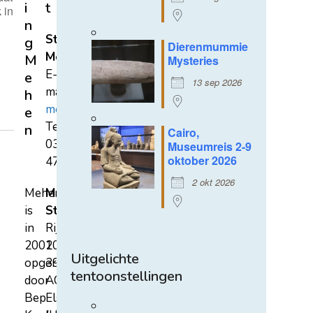
i
t
 in
n
Stichting
g
Dierenmummie
Mehen
M
Mysteries
E-
e
13 sep 2026
mail:
h
mehen@hetnet.nl
e
Tel.:
n
Cairo,
0318-
Museumreis 2-9
oktober 2026
471689
2 okt 2026
Mehen
Mehen
is
Studiecentrum
in
Rijksstraatweg
2002
107A
Uitgelichte
opgericht
3921
tentoonstellingen
door
AC
Bep
Elst