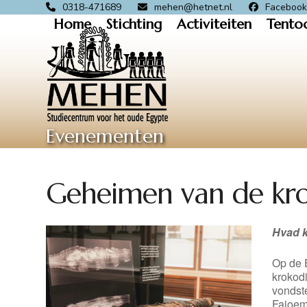
Skip
0318-471689
mehen@hetnet.nl
Faceboo
Home
Stichting
Activiteiten
Tento
to
content
Evenementen
Geheimen van de kr
Hvad 
Op de E
krokod
vondste
Fajoem