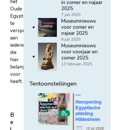
het
in zomer en najaar
2025
Oude
7 juli 2025
Egypte
Museumnieuws
te
voor zomer en
verspreiden
najaar 2025
aan
4 juli 2025
iedereen
Museumnieuws
voor voorjaar en
die
zomer 2025
hier
13 februari 2025
belangstelling
voor
heeft.
Tentoonstellingen
***
Heropening
Egyptische
afdeling
B
Hildesheim
e
15 jul 2026
l