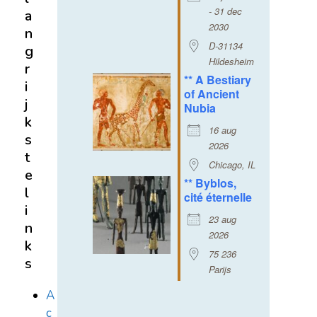
- 31 dec
a
2030
n
D-31134
g
Hildesheim
r
** A Bestiary
i
of Ancient
j
Nubia
k
16 aug
s
2026
t
Chicago, IL
e
** Byblos,
l
cité éternelle
i
23 aug
n
2026
k
75 236
s
Parijs
A
c