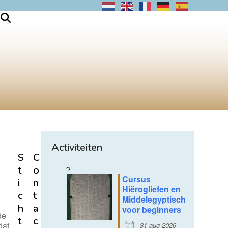
Activiteiten
S
C
t
o
Cursus
i
n
Hiërogliefen en
c
t
Middelegyptisch
h
a
voor beginners
de
t
c
dat
31 aug 2026