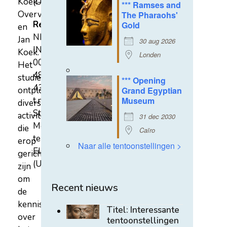
Koek-
(U)
*** Ramses and
Overvest
The Pharaohs'
Rekeningnummer
Gold
en
NL31
Jan
30 aug 2026
INGB
Koek.
Londen
0007
Het
4852
studiecentrum
*** Opening
43
ontplooit
Grand Egyptian
t.n.v.
Museum
diverse
Stichting
activiteiten
31 dec 2030
Mehen
die
Caïro
te
erop
Naar alle tentoonstellingen >
Elst
gericht
(U)
zijn
om
Recent nieuws
de
kennis
Titel: Interessante
over
tentoonstellingen