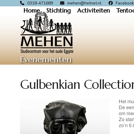
Skip
0318-471689
mehen@hetnet.nl
Faceboo
Home
Stichting
Activiteiten
Tento
to
content
Evenementen
Gulbenkian Collectio
Het mus
De eer
om nie
Zo star
zo’n 5.