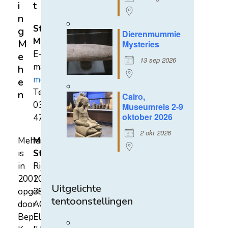
i
t
n
Stichting
g
Dierenmummie
Mehen
M
Mysteries
E-
e
13 sep 2026
mail:
h
mehen@hetnet.nl
e
Tel.:
n
Cairo,
0318-
Museumreis 2-9
oktober 2026
471689
2 okt 2026
Mehen
Mehen
is
Studiecentrum
in
Rijksstraatweg
2002
107A
Uitgelichte
opgericht
3921
tentoonstellingen
door
AC
Bep
Elst