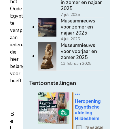
het
in zomer en najaar
2025
Oude
7 juli 2025
Egypte
Museumnieuws
te
voor zomer en
verspreiden
najaar 2025
aan
4 juli 2025
iedereen
Museumnieuws
voor voorjaar en
die
zomer 2025
hier
13 februari 2025
belangstelling
voor
heeft.
Tentoonstellingen
***
Heropening
Egyptische
afdeling
B
Hildesheim
e
15 jul 2026
l