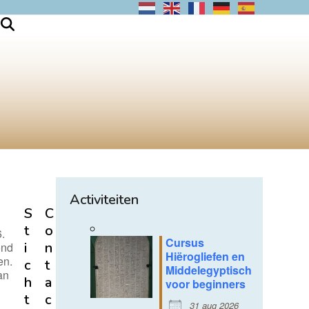
Activiteiten
S
C
t
o
.
Cursus
i
n
ond
Hiërogliefen en
en.
c
t
Middelegyptisch
an
h
a
voor beginners
t
c
31 aug 2026