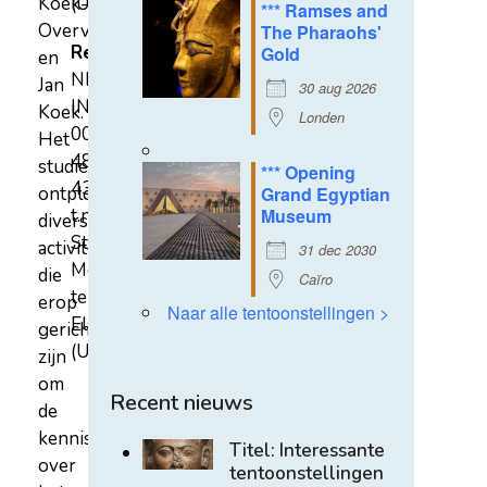
Koek-
(U)
*** Ramses and
Overvest
The Pharaohs'
Rekeningnummer
Gold
en
NL31
Jan
30 aug 2026
INGB
Koek.
Londen
0007
Het
4852
studiecentrum
*** Opening
43
ontplooit
Grand Egyptian
t.n.v.
Museum
diverse
Stichting
activiteiten
31 dec 2030
Mehen
die
Caïro
te
erop
Naar alle tentoonstellingen >
Elst
gericht
(U)
zijn
om
Recent nieuws
de
kennis
Titel: Interessante
over
tentoonstellingen