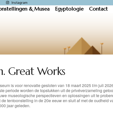
k
Instagram
onstellingen & Musea
Egyptologie
Contact
n. Great Works
eum is voor renovatie gesloten van 18 maart 2025 t/m juli 2026
ste periode worden de topstukken uit de privéverzameling geto
uwe museologische perspectieven en oplossingen uit te prober
t de tentoonstelling in de 20e eeuw en sluit af met de oudheid v
000 jaar geleden.