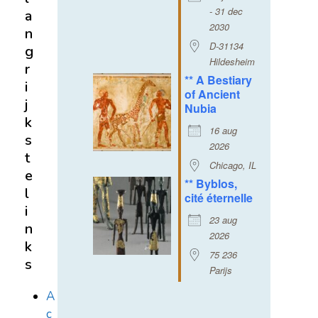
- 31 dec
a
2030
n
D-31134
g
Hildesheim
r
** A Bestiary
i
of Ancient
j
Nubia
k
16 aug
s
2026
t
Chicago, IL
e
** Byblos,
l
cité éternelle
i
23 aug
n
2026
k
75 236
s
Parijs
A
c