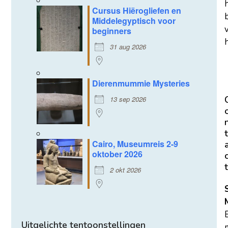
Cursus Hiërogliefen en
Middelegyptisch voor
beginners
h
31 aug 2026
Dierenmummie Mysteries
13 sep 2026
t
Cairo, Museumreis 2-9
oktober 2026
t
2 okt 2026
Uitgelichte tentoonstellingen
m