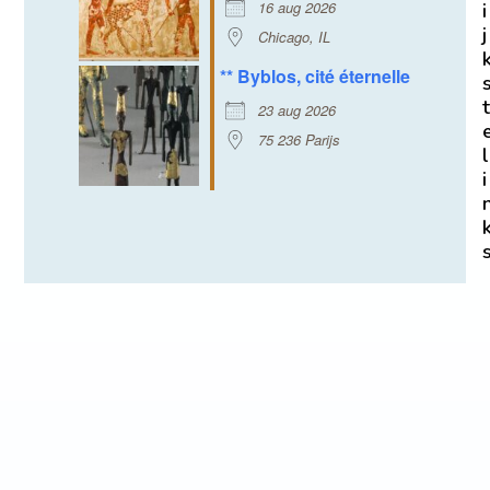
16 aug 2026
i
j
Chicago, IL
** Byblos, cité éternelle
t
23 aug 2026
75 236 Parijs
l
i