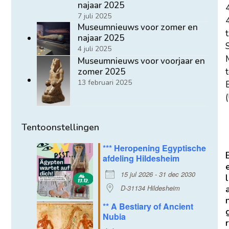
najaar 2025
7 juli 2025
Museumnieuws voor zomer en
t
najaar 2025
4 juli 2025
Museumnieuws voor voorjaar en
zomer 2025
13 februari 2025
E
(
Tentoonstellingen
*** Heropening Egyptische
afdeling Hildesheim
15 jul 2026 - 31 dec 2030
l
D-31134 Hildesheim
** A Bestiary of Ancient
Nubia
r