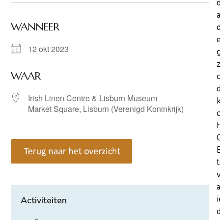
a
WANNEER
d
12 okt 2023
z
WAAR
Irish Linen Centre & Lisburn Museum
Market Square, Lisburn (Verenigd Koninkrijk)
Activiteiten
d