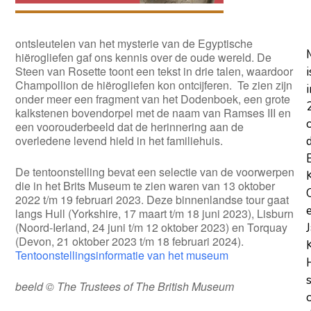
ontsleutelen van het mysterie van de Egyptische
hiërogliefen gaf ons kennis over de oude wereld. De
Steen van Rosette toont een tekst in drie talen, waardoor
i
Champollion de hiërogliefen kon ontcijferen. Te zien zijn
i
onder meer een fragment van het Dodenboek, een grote
kalkstenen bovendorpel met de naam van Ramses III en
een voorouderbeeld dat de herinnering aan de
overledene levend hield in het familiehuis.
De tentoonstelling bevat een selectie van de voorwerpen
die in het Brits Museum te zien waren van 13 oktober
2022 t/m 19 februari 2023. Deze binnenlandse tour gaat
langs Hull (Yorkshire, 17 maart t/m 18 juni 2023), Lisburn
(Noord-Ierland, 24 juni t/m 12 oktober 2023) en Torquay
(Devon, 21 oktober 2023 t/m 18 februari 2024).
Tentoonstellingsinformatie van het museum
beeld © The Trustees of The British Museum