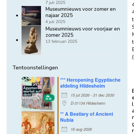
7 juli 2025
Museumnieuws voor zomer en
najaar 2025
t
4 juli 2025
Museumnieuws voor voorjaar en
zomer 2025
13 februari 2025
E
(
Tentoonstellingen
*** Heropening Egyptische
afdeling Hildesheim
15 jul 2026 - 31 dec 2030
D-31134 Hildesheim
l
** A Bestiary of Ancient
Nubia
16 aug 2026
r