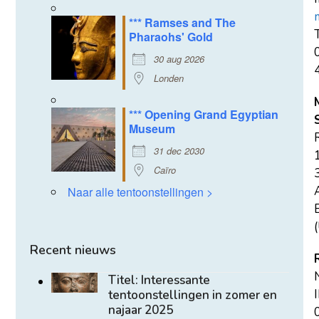
*** Ramses and The
T
Pharaohs' Gold
30 aug 2026
Londen
*** Opening Grand Egyptian
Museum
31 dec 2030
Caïro
Naar alle tentoonstellingen >
E
(
Recent nieuws
Titel: Interessante
tentoonstellingen in zomer en
najaar 2025