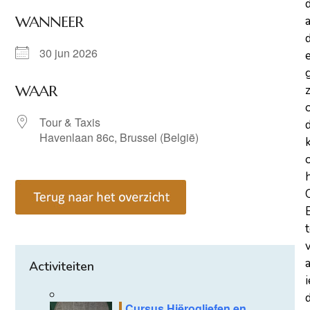
WANNEER
a
d
30 jun 2026
WAAR
z
Tour & Taxis
Havenlaan 86c, Brussel (België)
Activiteiten
d
Cursus Hiërogliefen en