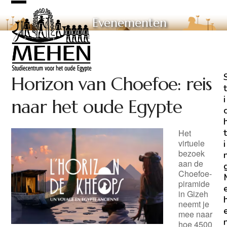
Skip
Open
Close
to
Evenementen
mobile
mobile
content
menu
menu
Horizon van Choefoe: reis
t
i
naar het oude Egypte
t
Het
virtuele
i
bezoek
aan de
Choefoe-
piramide
in Gizeh
neemt je
mee naar
hoe 4500