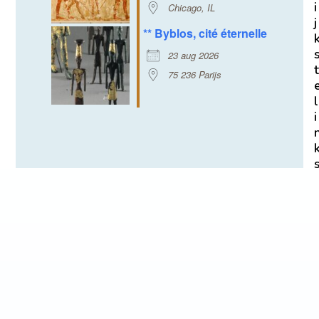
i
Chicago, IL
j
** Byblos, cité éternelle
23 aug 2026
t
75 236 Parijs
l
i