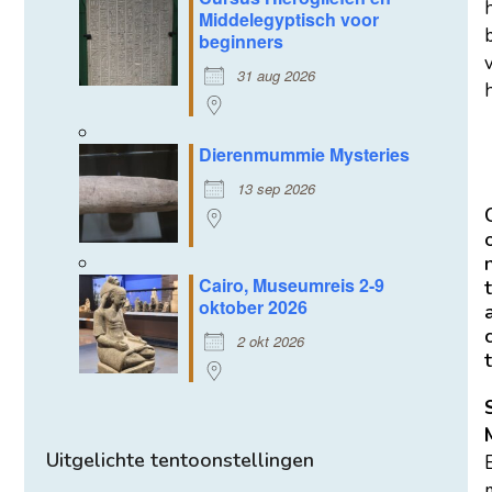
Middelegyptisch voor
beginners
31 aug 2026
h
Dierenmummie Mysteries
13 sep 2026
Cairo, Museumreis 2-9
t
oktober 2026
2 okt 2026
t
Uitgelichte tentoonstellingen
m