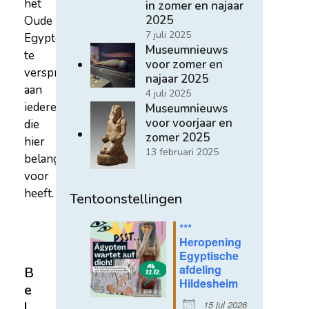
het
in zomer en najaar
2025
Oude
7 juli 2025
Egypte
Museumnieuws
te
voor zomer en
verspreiden
najaar 2025
aan
4 juli 2025
iedereen
Museumnieuws
voor voorjaar en
die
zomer 2025
hier
13 februari 2025
belangstelling
voor
heeft.
Tentoonstellingen
***
Heropening
Egyptische
afdeling
B
Hildesheim
e
15 jul 2026
l