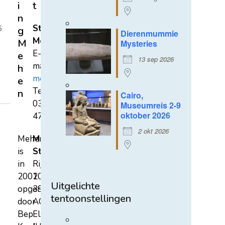
i
t
n
5
Stichting
g
Dierenmummie
Mehen
M
Mysteries
E-
e
13 sep 2026
mail:
h
mehen@hetnet.nl
e
Tel.:
n
Cairo,
0318-
Museumreis 2-9
oktober 2026
471689
2 okt 2026
Mehen
Mehen
is
Studiecentrum
in
Rijksstraatweg
2002
107A
Uitgelichte
opgericht
3921
tentoonstellingen
door
AC
Bep
Elst