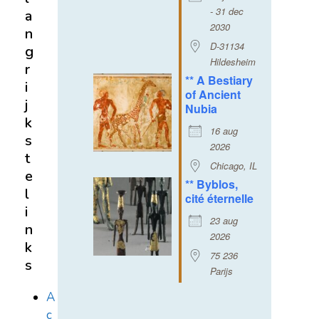
- 31 dec
a
2030
n
D-31134
g
Hildesheim
r
** A Bestiary
i
of Ancient
j
Nubia
k
16 aug
s
2026
t
Chicago, IL
e
** Byblos,
l
cité éternelle
i
23 aug
n
2026
k
75 236
s
Parijs
A
c