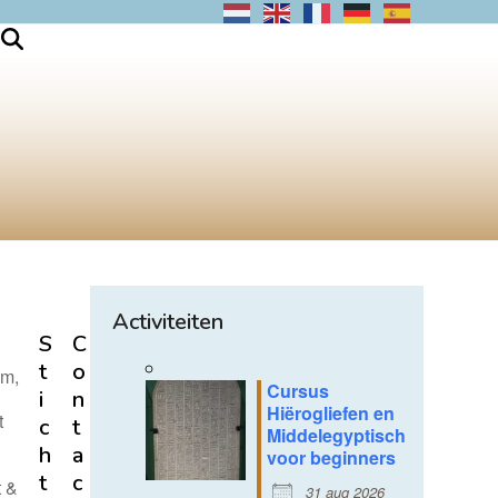
Activiteiten
S
C
t
o
um,
Cursus
i
n
Hiërogliefen en
t
c
t
Middelegyptisch
h
a
voor beginners
t
c
t &
31 aug 2026