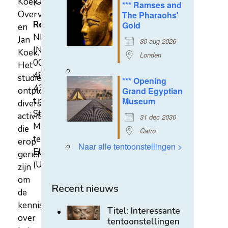
Koek-
(U)
*** Ramses and
Overvest
The Pharaohs'
Rekeningnummer
Gold
en
NL31
Jan
30 aug 2026
INGB
Koek.
Londen
0007
Het
4852
studiecentrum
*** Opening
43
ontplooit
Grand Egyptian
t.n.v.
Museum
diverse
Stichting
activiteiten
31 dec 2030
Mehen
die
Caïro
te
erop
Naar alle tentoonstellingen >
Elst
gericht
(U)
zijn
om
Recent nieuws
de
kennis
Titel: Interessante
over
tentoonstellingen