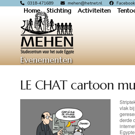
Skip
0318-471689
mehen@hetnet.nl
Faceboo
Home
Stichting
Activiteiten
Tento
to
content
Evenementen
LE CHAT cartoon m
Stripte
vlak bi
gereser
derde d
interne
Egypte