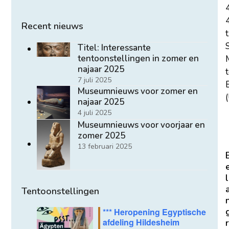
Recent nieuws
t
Titel: Interessante
tentoonstellingen in zomer en
najaar 2025
7 juli 2025
E
Museumnieuws voor zomer en
(
najaar 2025
4 juli 2025
Museumnieuws voor voorjaar en
zomer 2025
13 februari 2025
l
Tentoonstellingen
*** Heropening Egyptische
afdeling Hildesheim
r