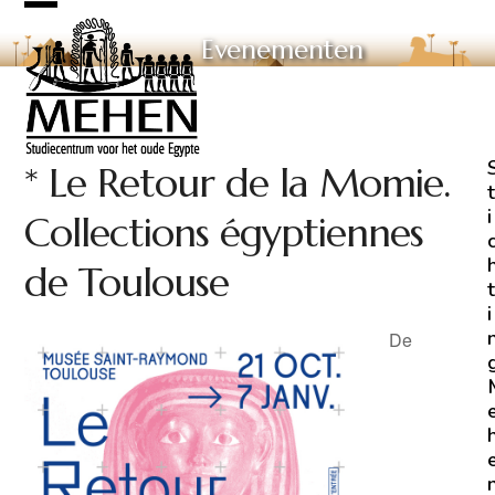
Skip
Open
Close
to
Evenementen
mobile
mobile
content
menu
menu
* Le Retour de la Momie.
t
i
Collections égyptiennes
de Toulouse
t
i
De