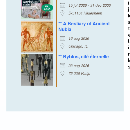
i
15 jul 2026 - 31 dec 2030
j
D-31134 Hildesheim
** A Bestiary of Ancient
t
Nubia
16 aug 2026
l
Chicago, IL
i
** Byblos, cité éternelle
23 aug 2026
75 236 Parijs