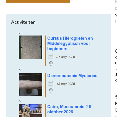
h
Activiteiten
Cursus Hiërogliefen en
Middelegyptisch voor
beginners
31 aug 2026
t
Dierenmummie Mysteries
13 sep 2026
t
Cairo, Museumreis 2-9
oktober 2026
m