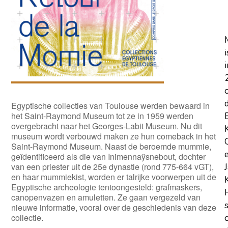
i
i
Egyptische collecties van Toulouse werden bewaard in
het Saint-Raymond Museum tot ze in 1959 werden
overgebracht naar het Georges-Labit Museum. Nu dit
museum wordt verbouwd maken ze hun comeback in het
Saint-Raymond Museum. Naast de beroemde mummie,
geïdentificeerd als die van Inimennaÿsnebout, dochter
van een priester uit de 25e dynastie (rond 775-664 vGT),
en haar mummiekist, worden er talrijke voorwerpen uit de
Egyptische archeologie tentoongesteld: grafmaskers,
canopenvazen en amuletten. Ze gaan vergezeld van
nieuwe informatie, vooral over de geschiedenis van deze
collectie.