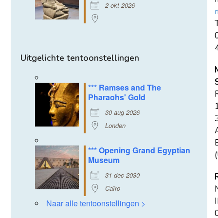
2 okt 2026
T
Uitgelichte tentoonstellingen
*** Ramses and The
Pharaohs' Gold
30 aug 2026
Londen
E
*** Opening Grand Egyptian
(
Museum
31 dec 2030
Caïro
Naar alle tentoonstellingen >