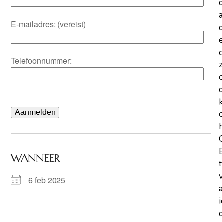
a
E-mailadres: (vereist)
d
Telefoonnummer:
z
WANNEER
6 feb 2025
d