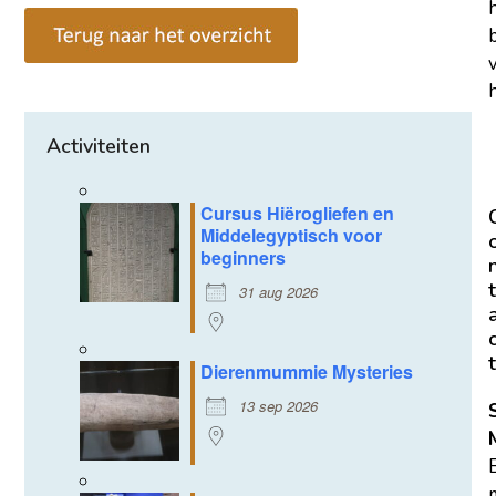
h
Activiteiten
Cursus Hiërogliefen en
Middelegyptisch voor
beginners
t
31 aug 2026
t
Dierenmummie Mysteries
13 sep 2026
m