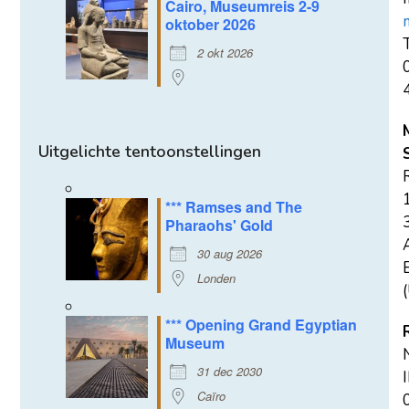
Cairo, Museumreis 2-9
oktober 2026
T
2 okt 2026
Uitgelichte tentoonstellingen
*** Ramses and The
Pharaohs' Gold
30 aug 2026
E
Londen
(
*** Opening Grand Egyptian
Museum
31 dec 2030
Caïro