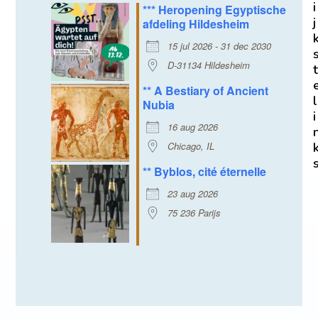
i
*** Heropening Egyptische
j
afdeling Hildesheim
15 jul 2026 - 31 dec 2030
D-31134 Hildesheim
t
** A Bestiary of Ancient
l
Nubia
i
16 aug 2026
Chicago, IL
** Byblos, cité éternelle
23 aug 2026
75 236 Parijs