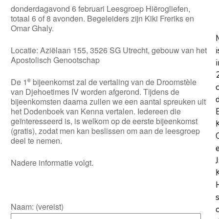
donderdagavond 6 februari Leesgroep Hiërogliefen,
totaal 6 of 8 avonden. Begeleiders zijn Kiki Freriks en
Omar Ghaly.
Locatie: Aziëlaan 155, 3526 SG Utrecht, gebouw van het
i
Apostolisch Genootschap
i
e
De 1
bijeenkomst zal de vertaling van de Droomstèle
van Djehoetimes IV worden afgerond. Tijdens de
bijeenkomsten daarna zullen we een aantal spreuken uit
het Dodenboek van Kenna vertalen. Iedereen die
geïnteresseerd is, is welkom op de eerste bijeenkomst
(gratis), zodat men kan beslissen om aan de leesgroep
deel te nemen.
Nadere informatie volgt.
Naam: (vereist)