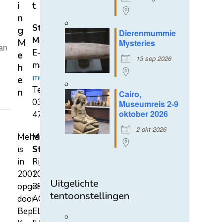
i
t
n
Stichting
g
Dierenmummie
Mehen
M
Mysteries
van
E-
e
13 sep 2026
mail:
h
mehen@hetnet.nl
e
Tel.:
n
Cairo,
0318-
Museumreis 2-9
oktober 2026
471689
2 okt 2026
Mehen
Mehen
is
Studiecentrum
in
Rijksstraatweg
2002
107A
Uitgelichte
opgericht
3921
tentoonstellingen
door
AC
Bep
Elst