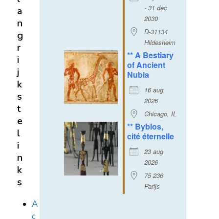
- 31 dec
a
2030
n
D-31134
g
Hildesheim
r
** A Bestiary
i
of Ancient
j
Nubia
k
16 aug
s
2026
t
Chicago, IL
e
** Byblos,
l
cité éternelle
i
23 aug
n
2026
k
75 236
s
Parijs
A
c