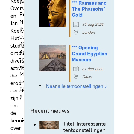
Koek-
(U)
*** Ramses and
Overvest
The Pharaohs'
Rekeningnummer
Gold
en
NL31
Jan
30 aug 2026
INGB
Koek.
Londen
0007
Het
4852
studiecentrum
*** Opening
43
ontplooit
Grand Egyptian
t.n.v.
Museum
diverse
Stichting
activiteiten
31 dec 2030
Mehen
die
Caïro
te
erop
Naar alle tentoonstellingen >
Elst
gericht
(U)
zijn
om
Recent nieuws
de
kennis
Titel: Interessante
over
tentoonstellingen