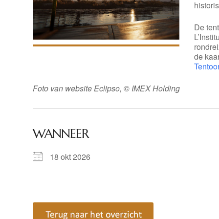
histori
De ten
L’Insti
rondre
de kaa
Tentoo
Foto van website Eclipso,
©
IMEX Holding
WANNEER
18 okt 2026