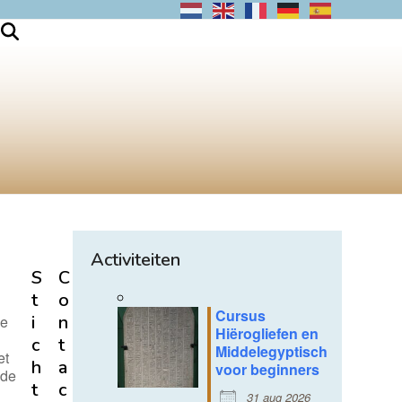
Activiteiten
S
C
t
o
Cursus
i
n
de
Hiërogliefen en
c
t
Middelegyptisch
et
h
a
voor beginners
 de
t
c
31 aug 2026