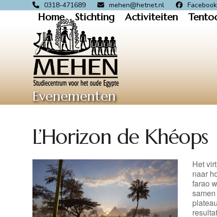
Skip
0318-471689
mehen@hetnet.nl
Faceboo
Home
Stichting
Activiteiten
Tento
to
content
Evenementen
L’Horizon de Khéops
Het vi
naar h
farao w
samen 
platea
resulta