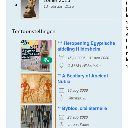
zomer 2025
i
13 februari 2025
j
t
Tentoonstellingen
l
*** Heropening Egyptische
i
afdeling Hildesheim
15 jul 2026 - 31 dec 2030
D-31134 Hildesheim
** A Bestiary of Ancient
Nubia
16 aug 2026
Chicago, IL
** Byblos, cité éternelle
23 aug 2026
75 236 Parijs