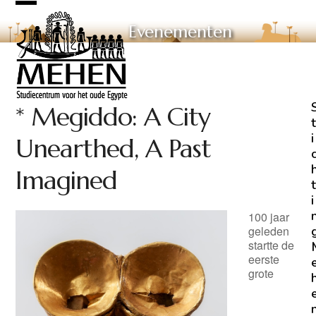
Skip
Open
Close
to
Evenementen
mobile
mobile
content
menu
menu
* Megiddo: A City
t
i
Unearthed, A Past
Imagined
t
i
100 jaar
geleden
startte de
eerste
grote