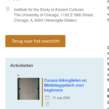
Institute for the Study of Ancient Cultures
The University of Chicago, 1155 E 58th Street,
h
Chicago, IL 6063 (Verenigde Staten)
t
Activiteiten
t
Cursus Hiërogliefen en
Middelegyptisch voor
beginners
31 aug 2026
m