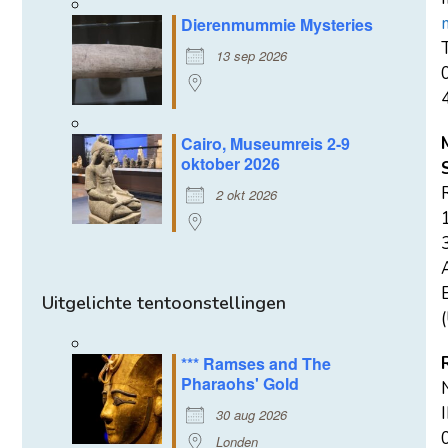
Dierenmummie Mysteries
T
13 sep 2026
Cairo, Museumreis 2-9
oktober 2026
2 okt 2026
E
Uitgelichte tentoonstellingen
(
*** Ramses and The
Pharaohs' Gold
30 aug 2026
Londen