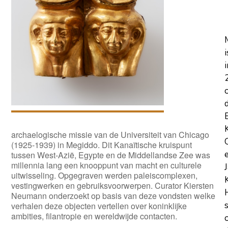
i
i
archaelogische missie van de Universiteit van Chicago
(1925-1939) in Megiddo. Dit Kanaïtische kruispunt
tussen West-Azië, Egypte en de Middellandse Zee was
millennia lang een knooppunt van macht en culturele
uitwisseling. Opgegraven werden paleiscomplexen,
vestingwerken en gebruiksvoorwerpen. Curator Kiersten
Neumann onderzoekt op basis van deze vondsten welke
verhalen deze objecten vertellen over koninklijke
ambities, filantropie en wereldwijde contacten.