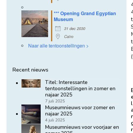
*** Opening Grand Egyptian
Museum
t
31 dec 2030
Caïro
Naar alle tentoonstellingen >
E
(
Recent nieuws
Titel: Interessante
tentoonstellingen in zomer en
najaar 2025
7 juli 2025
l
Museumnieuws voor zomer en
najaar 2025
4 juli 2025
Museumnieuws voor voorjaar en
r