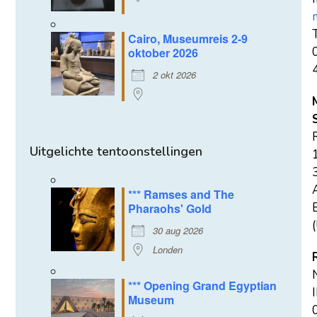
T
Cairo, Museumreis 2-9
oktober 2026
2 okt 2026
Uitgelichte tentoonstellingen
*** Ramses and The
E
Pharaohs' Gold
(
30 aug 2026
Londen
*** Opening Grand Egyptian
Museum