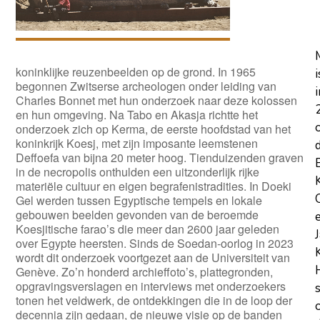
koninklijke reuzenbeelden op de grond. In 1965
i
begonnen Zwitserse archeologen onder leiding van
i
Charles Bonnet met hun onderzoek naar deze kolossen
en hun omgeving. Na Tabo en Akasja richtte het
onderzoek zich op Kerma, de eerste hoofdstad van het
koninkrijk Koesj, met zijn imposante leemstenen
Deffoefa van bijna 20 meter hoog. Tienduizenden graven
in de necropolis onthulden een uitzonderlijk rijke
materiële cultuur en eigen begrafenistradities. In Doeki
Gel werden tussen Egyptische tempels en lokale
gebouwen beelden gevonden van de beroemde
Koesjitische farao’s die meer dan 2600 jaar geleden
over Egypte heersten. Sinds de Soedan-oorlog in 2023
wordt dit onderzoek voortgezet aan de Universiteit van
Genève. Zo’n honderd archieffoto’s, plattegronden,
opgravingsverslagen en interviews met onderzoekers
tonen het veldwerk, de ontdekkingen die in de loop der
decennia zijn gedaan, de nieuwe visie op de banden