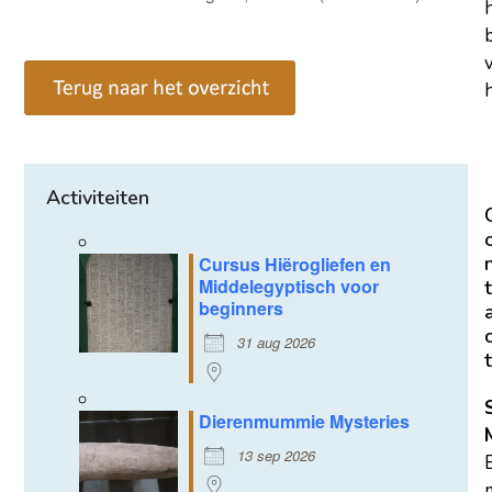
h
Activiteiten
Cursus Hiërogliefen en
Middelegyptisch voor
t
beginners
31 aug 2026
t
Dierenmummie Mysteries
13 sep 2026
m