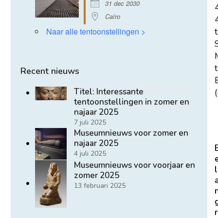
31 dec 2030
Caïro
Naar alle tentoonstellingen >
t
Recent nieuws
E
Titel: Interessante
(
tentoonstellingen in zomer en
najaar 2025
7 juli 2025
Museumnieuws voor zomer en
najaar 2025
4 juli 2025
Museumnieuws voor voorjaar en
l
zomer 2025
13 februari 2025
r