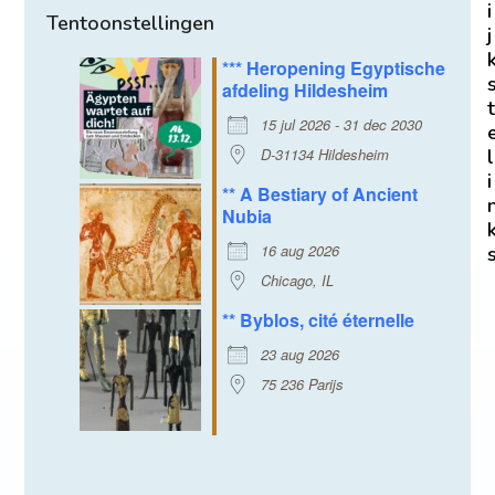
i
Tentoonstellingen
j
*** Heropening Egyptische
afdeling Hildesheim
t
15 jul 2026 - 31 dec 2030
D-31134 Hildesheim
l
i
** A Bestiary of Ancient
Nubia
16 aug 2026
Chicago, IL
** Byblos, cité éternelle
23 aug 2026
75 236 Parijs