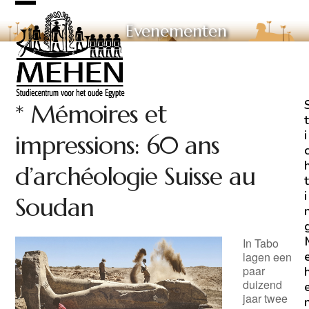
Skip
Open
Close
to
Evenementen
mobile
mobile
content
menu
menu
* Mémoires et
t
i
impressions: 60 ans
d’archéologie Suisse au
t
i
Soudan
In Tabo
lagen een
paar
duizend
jaar twee