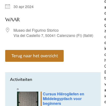
30 apr 2024
a
d
WAAR
Museo del Figurino Storico
z
Via del Castello 7, 50041 Calenzano (Fi) (Italië)
Activiteiten
Cursus Hiërogliefen en
Middelegyptisch voor
d
beginners