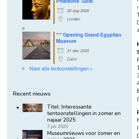
Pharaohs' Gold
30 aug 2026
T
Londen
*** Opening Grand Egyptian
Museum
31 dec 2030
Caïro
Naar alle tentoonstellingen >
E
Recent nieuws
(
Titel: Interessante
tentoonstellingen in zomer en
najaar 2025
7 juli 2025
Museumnieuws voor zomer en