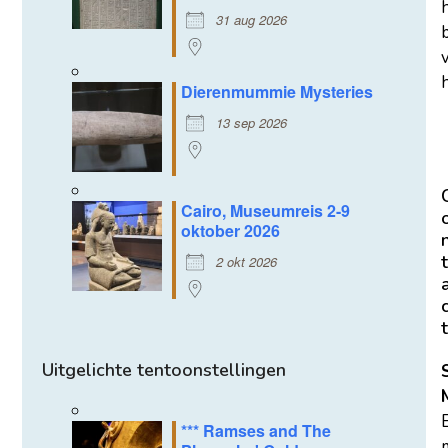
31 aug 2026
h
Dierenmummie Mysteries
13 sep 2026
Cairo, Museumreis 2-9
oktober 2026
t
2 okt 2026
t
Uitgelichte tentoonstellingen
*** Ramses and The
m