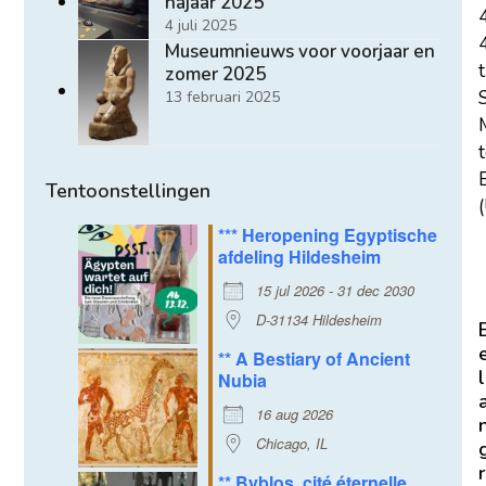
najaar 2025
4 juli 2025
Museumnieuws voor voorjaar en
t
zomer 2025
13 februari 2025
E
Tentoonstellingen
(
*** Heropening Egyptische
afdeling Hildesheim
15 jul 2026 - 31 dec 2030
D-31134 Hildesheim
** A Bestiary of Ancient
l
Nubia
16 aug 2026
Chicago, IL
r
** Byblos, cité éternelle