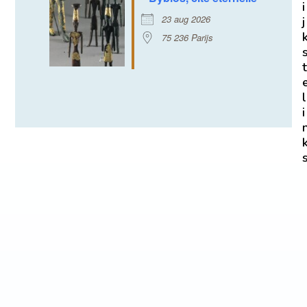
i
23 aug 2026
j
75 236 Parijs
t
l
i