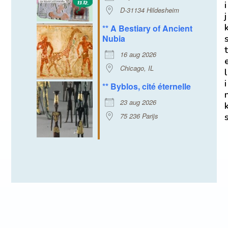
i
D-31134 Hildesheim
j
** A Bestiary of Ancient
Nubia
t
16 aug 2026
Chicago, IL
l
i
** Byblos, cité éternelle
23 aug 2026
75 236 Parijs