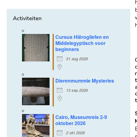
Activiteiten
h
Cursus Hiërogliefen en
Middelegyptisch voor
beginners
31 aug 2026
t
Dierenmummie Mysteries
13 sep 2026
t
Cairo, Museumreis 2-9
oktober 2026
2 okt 2026
m