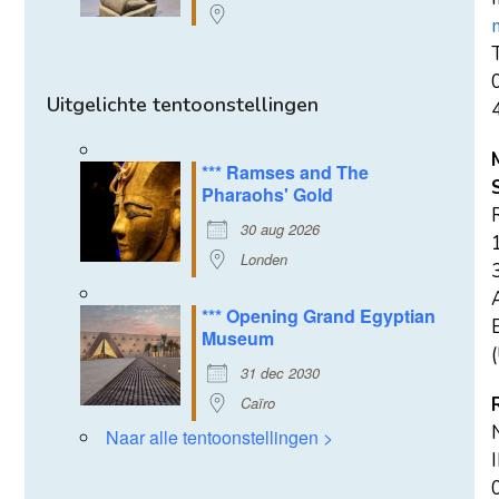
T
Uitgelichte tentoonstellingen
*** Ramses and The
Pharaohs' Gold
30 aug 2026
Londen
*** Opening Grand Egyptian
E
Museum
(
31 dec 2030
Caïro
Naar alle tentoonstellingen >