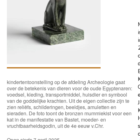
i
i
kindertentoonstelling op de afdeling Archeologie gaat
over de betekenis van dieren voor de oude Egyptenaren:
voedsel, kleding, transportmiddel, huisdier en symbool
van de goddelijke krachten. Uit de eigen collectie zijn te
zien reliëfs, schilderingen, beeldjes, amuletten en
sieraden. De foto toont de bronzen mummiekist voor een
kat in de manifestatie van Bastet, moeder- en
vruchtbaarheidsgodin, uit de 4e eeuw v.Chr.
Open sinds 7 april 2025.