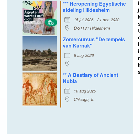
i
*** Heropening Egyptische
afdeling Hildesheim
j
15 jul 2026 - 31 dec 2030
D-31134 Hildesheim
t
Zomercursus "De tempels
l
van Karnak"
i
6 aug 2026
** A Bestiary of Ancient
Nubia
16 aug 2026
Chicago, IL