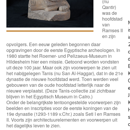
(nu
Qantir)
was de
hoofdstad
van
i
Ramses II
en zijn
i
opvolgers. Een eeuw geleden begonnen daar
opgravingen door de eerste Egyptische archeologen. In
1980 startte het Roemer- und Pelizaeus-Museum in
Hildesheim hier een missie. Getoond worden vondsten
uit deze 100 jaar. Maar ook zijn voorwerpen te zien uit
het nabijgelegen Tanis (nu San Al-Haggar), dat in de 21e
dynastie de nieuwe hoofdstad werd. Toen werden veel
gebouwen van de oude hoofdstad letterlijk naar de
nieuwe verplaatst. (Deze Tanis-collectie zal zichtbaar
blijven in het Egyptisch Museum in Caïro.)
Onder de belangrijkste tentoongestelde voorwerpen zijn
beelden en inscripties voor de eerste koningen van de
19e dynastie (1293-1189 v.Chr.) zoals Seti I en Ramses
II. Voorts zijn architectuurelementen en voorwerpen uit
het dagelijks leven te zien.