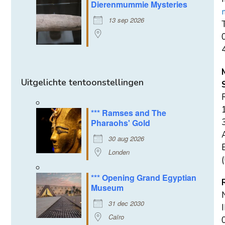
Dierenmummie Mysteries
13 sep 2026
T
Uitgelichte tentoonstellingen
*** Ramses and The
Pharaohs' Gold
30 aug 2026
E
Londen
(
*** Opening Grand Egyptian
Museum
31 dec 2030
Caïro