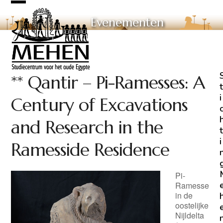
Skip
Open
Close
to
Evenementen
mobile
mobile
content
menu
menu
** Qantir – Pi-Ramesses: A
t
i
Century of Excavations
and Research in the
t
i
Ramesside Residence
Pi-
Ramesse
in de
oostelijke
Nijldelta