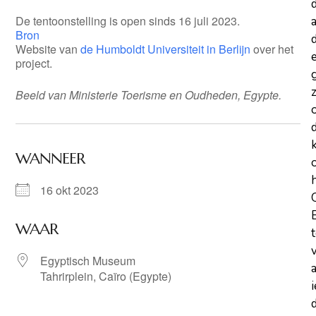
De tentoonstelling is open sinds 16 juli 2023.
a
Bron
d
Website van
de Humboldt Universiteit in Berlijn
over het
project.
z
Beeld van Ministerie Toerisme en Oudheden, Egypte.
WANNEER
16 okt 2023
WAAR
Egyptisch Museum
Tahrirplein, Caïro (Egypte)
d