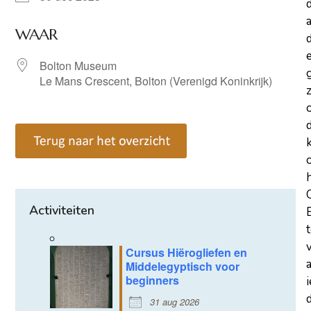
a
WAAR
d
Bolton Museum
Le Mans Crescent, Bolton (Verenigd Koninkrijk)
z
Activiteiten
Cursus Hiërogliefen en
Middelegyptisch voor
beginners
d
31 aug 2026