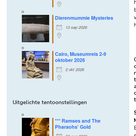
Dierenmummie Mysteries
h
13 sep 2026
Cairo, Museumreis 2-9
oktober 2026
2 okt 2026
t
t
Uitgelichte tentoonstellingen
*** Ramses and The
Pharaohs' Gold
m