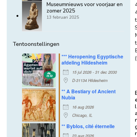
Museumnieuws voor voorjaar en
zomer 2025
13 februari 2025
t
Tentoonstellingen
E
*** Heropening Egyptische
(
afdeling Hildesheim
15 jul 2026 - 31 dec 2030
D-31134 Hildesheim
** A Bestiary of Ancient
Nubia
l
16 aug 2026
Chicago, IL
** Byblos, cité éternelle
r
23 aug 2026