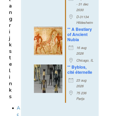
- 31 dec
a
2030
n
D-31134
g
Hildesheim
r
** A Bestiary
i
of Ancient
j
Nubia
k
16 aug
s
2026
t
Chicago, IL
e
** Byblos,
l
cité éternelle
i
23 aug
n
2026
k
75 236
s
Parijs
A
c