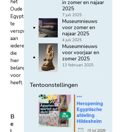
het
in zomer en najaar
2025
Oude
7 juli 2025
Egypte
Museumnieuws
te
voor zomer en
verspreiden
najaar 2025
aan
4 juli 2025
iedereen
Museumnieuws
voor voorjaar en
die
zomer 2025
hier
13 februari 2025
belangstelling
voor
heeft.
Tentoonstellingen
***
Heropening
Egyptische
afdeling
B
Hildesheim
e
15 jul 2026
l