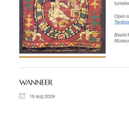
tunieke
Open s
Tentoo
Beeld 
Muse
WANNEER
19 aug 2024