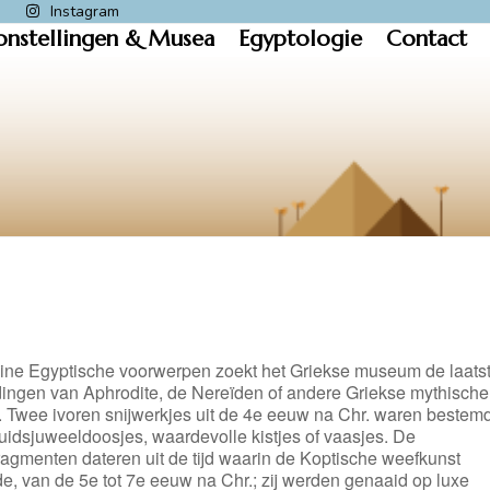
k
Instagram
onstellingen & Musea
Egyptologie
Contact
leine Egyptische voorwerpen zoekt het Griekse museum de laats
dingen van Aphrodite, de Nereïden of andere Griekse mythische
n. Twee ivoren snijwerkjes uit de 4e eeuw na Chr. waren bestem
uidsjuweeldoosjes, waardevolle kistjes of vaasjes. De
fragmenten dateren uit de tijd waarin de Koptische weefkunst
de, van de 5e tot 7e eeuw na Chr.; zij werden genaaid op luxe