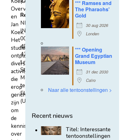
Koek-
(U)
*** Ramses and
Overvest
The Pharaohs'
Rekeningnummer
Gold
en
NL31
Jan
30 aug 2026
INGB
Koek.
Londen
0007
Het
4852
studiecentrum
*** Opening
43
ontplooit
Grand Egyptian
t.n.v.
Museum
diverse
Stichting
activiteiten
31 dec 2030
Mehen
die
Caïro
te
erop
Naar alle tentoonstellingen >
Elst
gericht
(U)
zijn
om
Recent nieuws
de
kennis
Titel: Interessante
over
tentoonstellingen