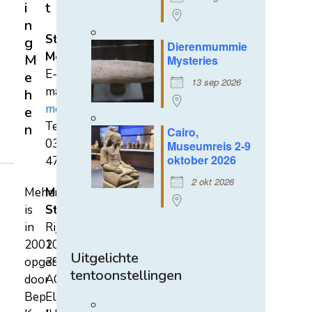
i
t
n
Stichting
g
Dierenmummie
Mehen
M
Mysteries
E-
e
13 sep 2026
mail:
h
mehen@hetnet.nl
e
Tel.:
n
Cairo,
0318-
Museumreis 2-9
oktober 2026
471689
2 okt 2026
Mehen
Mehen
is
Studiecentrum
in
Rijksstraatweg
2002
107A
Uitgelichte
opgericht
3921
tentoonstellingen
door
AC
Bep
Elst