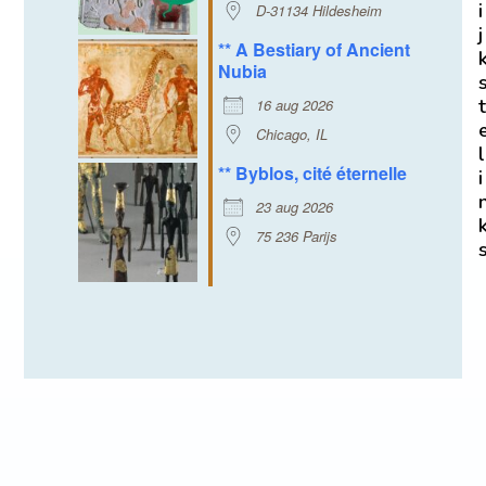
i
D-31134 Hildesheim
j
** A Bestiary of Ancient
Nubia
t
16 aug 2026
Chicago, IL
l
** Byblos, cité éternelle
i
23 aug 2026
75 236 Parijs