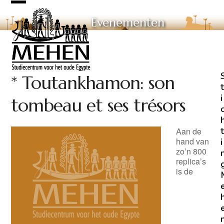
Skip
Open
Close
to
Evenementen
mobile
mobile
content
menu
menu
* Toutankhamon: son
t
i
tombeau et ses trésors
t
Aan de
hand van
i
zo’n 800
replica’s
is de