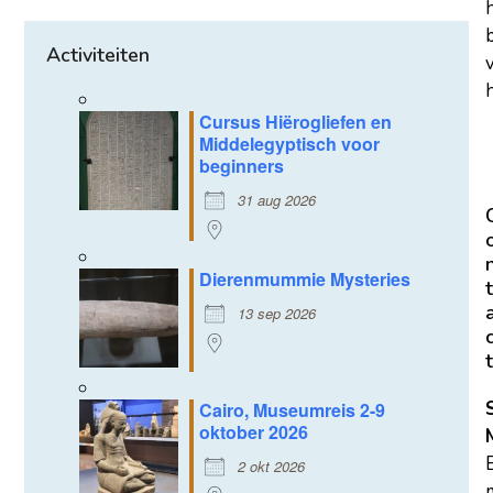
Activiteiten
h
Cursus Hiërogliefen en
Middelegyptisch voor
beginners
31 aug 2026
Dierenmummie Mysteries
t
13 sep 2026
t
Cairo, Museumreis 2-9
oktober 2026
2 okt 2026
m