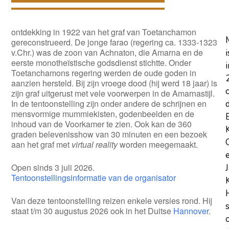
ontdekking in 1922 van het graf van Toetanchamon
gereconstrueerd. De jonge farao (regering ca. 1333-1323
v.Chr.) was de zoon van Achnaton, die Amarna en de
i
eerste monotheïstische godsdienst stichtte. Onder
i
Toetanchamons regering werden de oude goden in
aanzien hersteld. Bij zijn vroege dood (hij werd 18 jaar) is
zijn graf uitgerust met vele voorwerpen in de Amarnastijl.
In de tentoonstelling zijn onder andere de schrijnen en
mensvormige mummiekisten, godenbeelden en de
inhoud van de Voorkamer te zien. Ook kan de 360
graden belevenisshow van 30 minuten en een bezoek
aan het graf met
virtual reality
worden meegemaakt.
Open sinds 3 juli 2026.
Tentoonstellingsinformatie van de organisator
Van deze tentoonstelling reizen enkele versies rond. Hij
staat t/m 30 augustus 2026 ook in het Duitse
Hannover
.