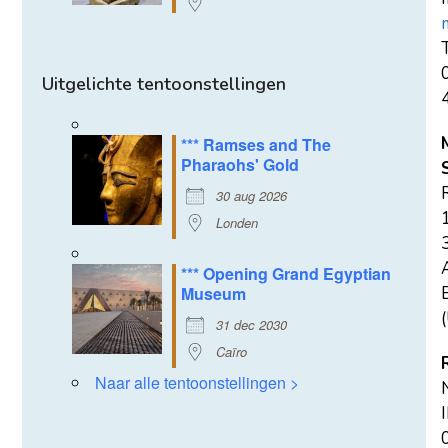
T
Uitgelichte tentoonstellingen
*** Ramses and The
Pharaohs' Gold
30 aug 2026
Londen
*** Opening Grand Egyptian
E
Museum
(
31 dec 2030
Caïro
Naar alle tentoonstellingen >