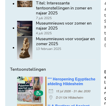
Titel: Interessante
tentoonstellingen in zomer en
najaar 2025
t
7 juli 2025
Museumnieuws voor zomer en
najaar 2025
4 juli 2025
Museumnieuws voor voorjaar en
E
zomer 2025
(
13 februari 2025
Tentoonstellingen
*** Heropening Egyptische
l
afdeling Hildesheim
15 jul 2026 - 31 dec 2030
D-31134 Hildesheim
r
** A Bestiary of Ancient