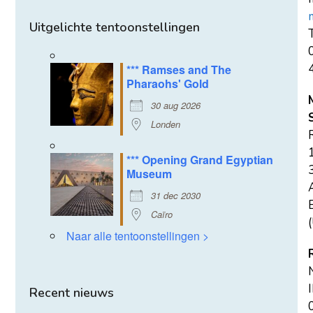
Uitgelichte tentoonstellingen
T
*** Ramses and The
Pharaohs' Gold
30 aug 2026
Londen
*** Opening Grand Egyptian
Museum
31 dec 2030
E
Caïro
(
Naar alle tentoonstellingen >
Recent nieuws