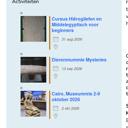
Activiteiten
Cursus Hiërogliefen en
h
Middelegyptisch voor
beginners
31 aug 2026
Dierenmummie Mysteries
13 sep 2026
t
Cairo, Museumreis 2-9
t
oktober 2026
2 okt 2026
m