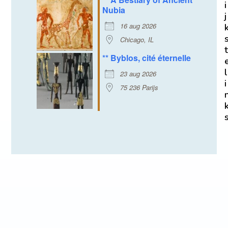
i
Nubia
j
16 aug 2026
Chicago, IL
t
** Byblos, cité éternelle
l
23 aug 2026
i
75 236 Parijs