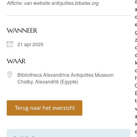
Affiche: van website antiquities.bibalex.org
a
d
WANNEER
z
21 apr 2025
WAAR
Bibliotheca Alexandrina Antiquities Museum
Chatby, Alexandrië (Egypte)
d