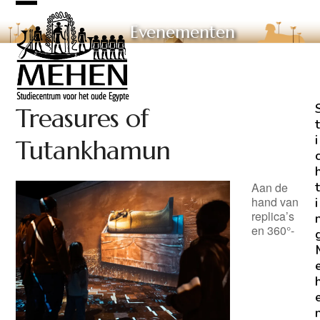
Skip
Open
Close
to
Evenementen
mobile
mobile
content
menu
menu
Treasures of
t
i
Tutankhamun
t
Aan de
hand van
i
replica’s
en 360°-