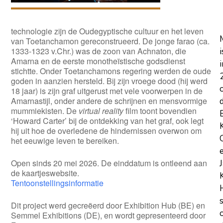
technologie zijn de Oudegyptische cultuur en het leven
van Toetanchamon gereconstrueerd. De jonge farao (ca.
1333-1323 v.Chr.) was de zoon van Achnaton, die
i
Amarna en de eerste monotheïstische godsdienst
i
stichtte. Onder Toetanchamons regering werden de oude
goden in aanzien hersteld. Bij zijn vroege dood (hij werd
18 jaar) is zijn graf uitgerust met vele voorwerpen in de
Amarnastijl, onder andere de schrijnen en mensvormige
mummiekisten. De
virtual reality
film toont bovendien
‘Howard Carter’ bij de ontdekking van het graf, ook legt
hij uit hoe de overledene de hindernissen overwon om
het eeuwige leven te bereiken.
Open sinds 20 mei 2026. De einddatum is ontleend aan
de kaartjeswebsite.
Tentoonstellingsinformatie
Dit project werd gecreëerd door Exhibition Hub (BE) en
Semmel Exhibitions (DE), en wordt gepresenteerd door