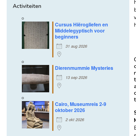
Activiteiten
Cursus Hiërogliefen en
h
Middelegyptisch voor
beginners
31 aug 2026
Dierenmummie Mysteries
13 sep 2026
t
t
Cairo, Museumreis 2-9
oktober 2026
2 okt 2026
m