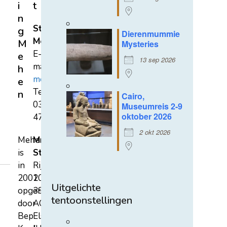
i
t
n
Stichting
g
Dierenmummie
Mehen
M
Mysteries
E-
e
13 sep 2026
mail:
h
mehen@hetnet.nl
e
Tel.:
n
Cairo,
0318-
Museumreis 2-9
oktober 2026
471689
2 okt 2026
Mehen
Mehen
is
Studiecentrum
in
Rijksstraatweg
2002
107A
Uitgelichte
opgericht
3921
tentoonstellingen
door
AC
Bep
Elst