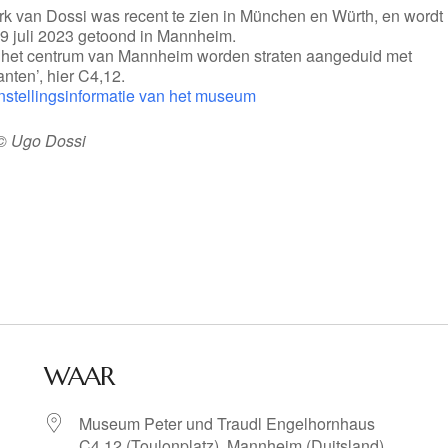
rk van Dossi was recent te zien in München en Würth, en wordt
29 juli 2023 getoond in Mannheim.
n het centrum van Mannheim worden straten aangeduid met
nten’, hier C4,12.
nstellingsinformatie van het museum
© Ugo Dossi
WAAR
Museum Peter und Traudl Engelhornhaus
C4,12 (Toulonplatz), Mannheim (Duitsland)