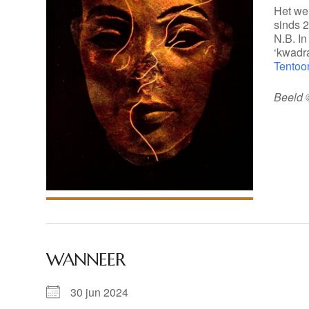
Het we
sinds 
N.B. I
‘kwadra
Tentoo
Beeld 
WANNEER
30 jun 2024