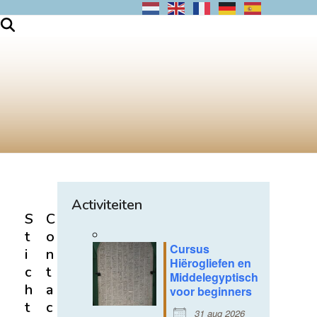
Activiteiten
S
C
t
o
Cursus
i
n
Hiërogliefen en
c
t
Middelegyptisch
h
a
voor beginners
t
c
31 aug 2026