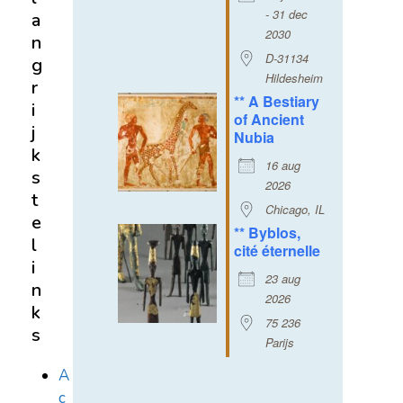
- 31 dec
a
2030
n
D-31134
g
Hildesheim
r
** A Bestiary
i
of Ancient
j
Nubia
k
16 aug
s
2026
t
Chicago, IL
e
** Byblos,
l
cité éternelle
i
23 aug
n
2026
k
75 236
s
Parijs
A
c