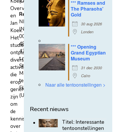
Koek-
(U)
*** Ramses and
Overvest
The Pharaohs'
Rekeningnummer
Gold
en
NL31
Jan
30 aug 2026
INGB
Koek.
Londen
0007
Het
4852
studiecentrum
*** Opening
43
ontplooit
Grand Egyptian
t.n.v.
Museum
diverse
Stichting
activiteiten
31 dec 2030
Mehen
die
Caïro
te
erop
Naar alle tentoonstellingen >
Elst
gericht
(U)
zijn
om
Recent nieuws
de
kennis
Titel: Interessante
over
tentoonstellingen