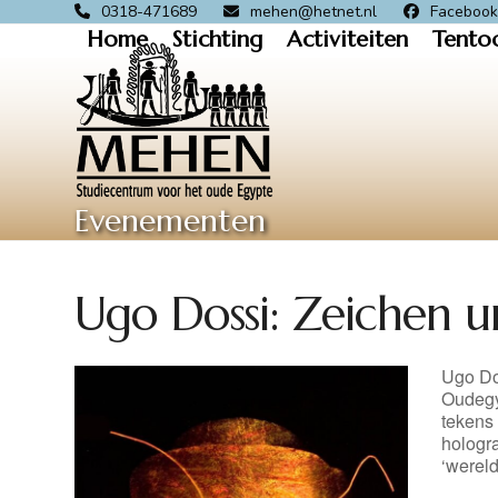
Skip
0318-471689
mehen@hetnet.nl
Faceboo
Home
Stichting
Activiteiten
Tento
to
content
Evenementen
Ugo Dossi: Zeichen 
Ugo Do
Oudegy
tekens 
hologr
‘werel