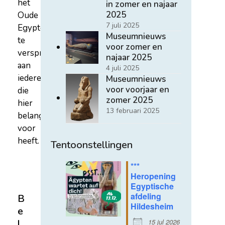
het
in zomer en najaar
2025
Oude
7 juli 2025
Egypte
Museumnieuws
te
voor zomer en
verspreiden
najaar 2025
aan
4 juli 2025
iedereen
Museumnieuws
voor voorjaar en
die
zomer 2025
hier
13 februari 2025
belangstelling
voor
heeft.
Tentoonstellingen
***
Heropening
Egyptische
afdeling
B
Hildesheim
e
15 jul 2026
l