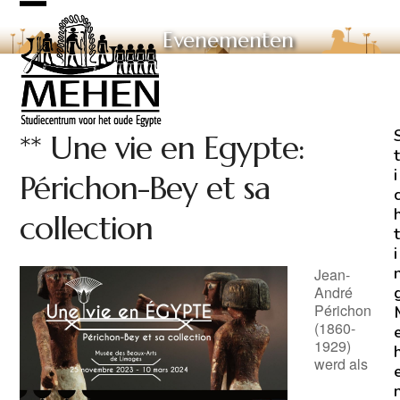
Skip
Open
Close
to
Evenementen
mobile
mobile
content
menu
menu
** Une vie en Egypte:
t
i
Périchon-Bey et sa
collection
t
i
Jean-
André
Périchon
(1860-
1929)
werd als