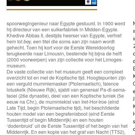
spoorwegingenieur naar Egypte gestuurd. In 1900 werd
hij directeur van een suikerfabriek in Midden-Egypte.
i
Khedive Abbas II, destijds heerser van Egypte, verhief
i
hem tot
bey,
een titel die soms aan zijn naam wordt
gehecht. Toen hij kort voor de Eerste Wereldoorlog
terugkeerde naar Limousin, bestemde hij bijna de helft
(2000 voorwerpen) van zijn collectie voor het Limoges-
museum.
De vaste collectie van het museum geeft een compleet
overzicht tot en met de Koptische tijd. Hoogtepunten zijn
een verguld mummiemasker (Ptolemaeïsch), faience
lotuskelk (Nieuwe Rijk), sjabti van generaal Pa-di-sema-
taoei (26e dynastie), deel van een Koptische tuniek (5e
eeuw na Chr.), de mummiekist van Iret-Hor-Iroe (eind
Late Tijd, begin Ptolemaeïsche tijd), het beschilderde
houten model van een begrafenisboot (eind Eerste
Tussentijd of begin Middenrijk) en een houten
‘dodenbruid’ uit de Eerste Tussentijd of het begin van het
Middenrijk. En een kopie van het graf van Nacht (TT52),