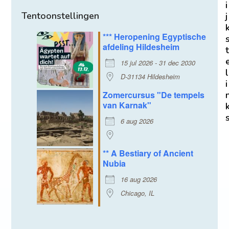
i
Tentoonstellingen
j
*** Heropening Egyptische
afdeling Hildesheim
t
15 jul 2026 - 31 dec 2030
l
D-31134 Hildesheim
i
Zomercursus "De tempels
van Karnak"
6 aug 2026
** A Bestiary of Ancient
Nubia
16 aug 2026
Chicago, IL