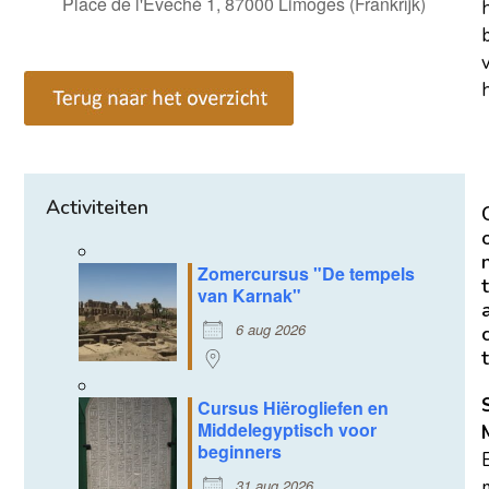
Place de l'Evêché 1, 87000 Limoges (Frankrijk)
h
Activiteiten
Zomercursus "De tempels
t
van Karnak"
6 aug 2026
t
Cursus Hiërogliefen en
Middelegyptisch voor
beginners
m
31 aug 2026