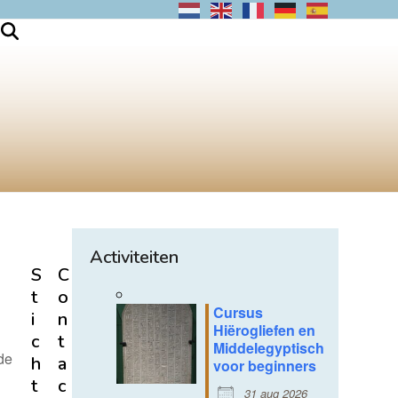
Activiteiten
S
C
t
o
Cursus
i
n
Hiërogliefen en
c
t
Middelegyptisch
de
h
a
voor beginners
t
c
31 aug 2026