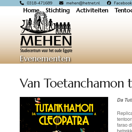
Skip
0318-471689
mehen@hetnet.nl
Faceboo
Home
Stichting
Activiteiten
Tento
to
content
Evenementen
Van Toetanchamon t
Da Tu
Replic
tentoon
farao d
betrek