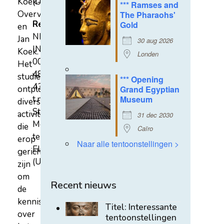
Koek-
(U)
*** Ramses and
Overvest
The Pharaohs'
Rekeningnummer
Gold
en
NL31
Jan
30 aug 2026
INGB
Koek.
Londen
0007
Het
4852
studiecentrum
*** Opening
43
ontplooit
Grand Egyptian
t.n.v.
Museum
diverse
Stichting
activiteiten
31 dec 2030
Mehen
die
Caïro
te
erop
Naar alle tentoonstellingen >
Elst
gericht
(U)
zijn
om
Recent nieuws
de
kennis
Titel: Interessante
over
tentoonstellingen