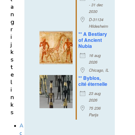
- 31 dec
a
2030
n
D-31134
g
Hildesheim
r
** A Bestiary
i
of Ancient
j
Nubia
k
16 aug
s
2026
t
Chicago, IL
e
** Byblos,
l
cité éternelle
i
23 aug
n
2026
k
75 236
s
Parijs
A
c