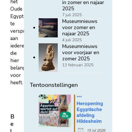
het
in zomer en najaar
2025
Oude
7 juli 2025
Egypte
Museumnieuws
te
voor zomer en
verspreiden
najaar 2025
aan
4 juli 2025
iedereen
Museumnieuws
voor voorjaar en
die
zomer 2025
hier
13 februari 2025
belangstelling
voor
heeft.
Tentoonstellingen
***
Heropening
Egyptische
afdeling
B
Hildesheim
e
15 jul 2026
l