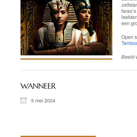
zelfsta
farao’s
leefde
een gr
Open s
Tentoon
Beeld v
WANNEER
5 mei 2024