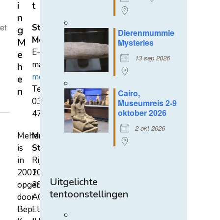
i
t
n
et
Stichting
g
Dierenmummie
Mehen
M
Mysteries
E-
e
13 sep 2026
mail:
h
mehen@hetnet.nl
e
Tel.:
n
Cairo,
0318-
Museumreis 2-9
oktober 2026
471689
2 okt 2026
Mehen
Mehen
is
Studiecentrum
in
Rijksstraatweg
2002
107A
Uitgelichte
opgericht
3921
tentoonstellingen
door
AC
Bep
Elst