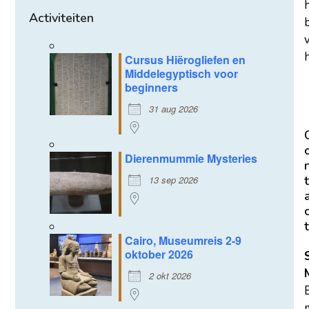
Activiteiten
h
Cursus Hiërogliefen en
Middelegyptisch voor
beginners
31 aug 2026
Dierenmummie Mysteries
t
13 sep 2026
t
Cairo, Museumreis 2-9
oktober 2026
2 okt 2026
m