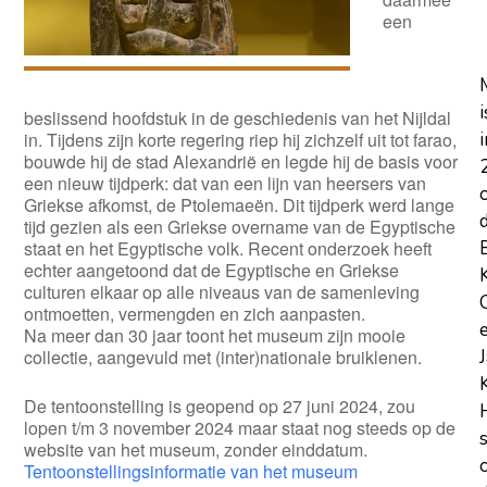
een
i
beslissend hoofdstuk in de geschiedenis van het Nijldal
in. Tijdens zijn korte regering riep hij zichzelf uit tot farao,
i
bouwde hij de stad Alexandrië en legde hij de basis voor
een nieuw tijdperk: dat van een lijn van heersers van
Griekse afkomst, de Ptolemaeën. Dit tijdperk werd lange
tijd gezien als een Griekse overname van de Egyptische
staat en het Egyptische volk. Recent onderzoek heeft
echter aangetoond dat de Egyptische en Griekse
culturen elkaar op alle niveaus van de samenleving
ontmoetten, vermengden en zich aanpasten.
Na meer dan 30 jaar toont het museum zijn mooie
collectie, aangevuld met (inter)nationale bruiklenen.
De tentoonstelling is geopend op 27 juni 2024, zou
lopen t/m 3 november 2024 maar staat nog steeds op de
website van het museum, zonder einddatum.
Tentoonstellingsinformatie van het museum