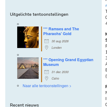
T
Uitgelichte tentoonstellingen
*** Ramses and The
Pharaohs' Gold
30 aug 2026
Londen
*** Opening Grand Egyptian
Museum
E
31 dec 2030
(
Caïro
Naar alle tentoonstellingen >
Recent nieuws