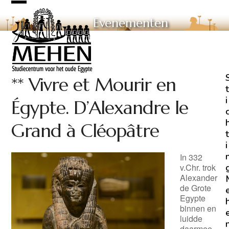
Skip
Open
Close
to
Evenementen
mobile
mobile
content
menu
menu
** Vivre et Mourir en
t
i
Égypte. D’Alexandre le
Grand à Cléopâtre
t
i
In 332
v.Chr. trok
Alexander
de Grote
Egypte
binnen en
luidde
daarmee