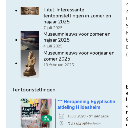
Titel: Interessante
tentoonstellingen in zomer en
t
najaar 2025
7 juli 2025
Museumnieuws voor zomer en
najaar 2025
4 juli 2025
E
Museumnieuws voor voorjaar en
(
zomer 2025
13 februari 2025
Tentoonstellingen
l
*** Heropening Egyptische
afdeling Hildesheim
15 jul 2026 - 31 dec 2030
D-31134 Hildesheim
r