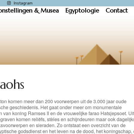
k
Instagram
onstellingen & Musea
Egyptologie
Contact
raohs
ston komen meer dan 200 voorwerpen uit de 3.000 jaar oude
sche geschiedenis. Het gaat onder meer om monumentale
 van koning Ramses II en de vrouwelijke farao Hatsjepsoet. Ui
egraven komen reliëfs, stèles en schijndeuren maar ook dagelijk
ksvoorwerpen en sieraden. Zo ontstaat een overzicht van de
ptische godsdienst en het leven na de dood, het koningschap,