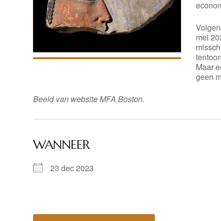
economi
Volge
mei 20
missch
tentoo
Maar ee
geen m
Beeld van website MFA Boston.
WANNEER
23 dec 2023