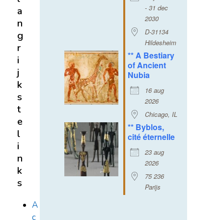
- 31 dec
a
2030
n
D-31134
g
Hildesheim
r
** A Bestiary
i
of Ancient
j
Nubia
k
16 aug
s
2026
t
Chicago, IL
e
** Byblos,
l
cité éternelle
i
23 aug
n
2026
k
75 236
s
Parijs
A
c