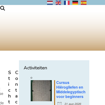
Activiteiten
S
C
t
o
Cursus
i
n
Hiërogliefen en
t
c
t
Middelegyptisch
se
h
a
voor beginners
t
c
 de
31 aug 2026