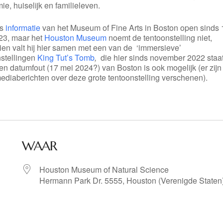
e, huiselijk en familieleven.
ns
informatie
van het Museum of Fine Arts in Boston open sinds 
23, maar het
Houston Museum
noemt de tentoonstelling niet,
ien valt hij hier samen met een van de ‘immersieve’
nstellingen
King Tut’s Tomb
,
die hier sinds november 2022 staat
n datumfout (17 mei 2024?) van Boston is ook mogelijk (er zijn
ediaberichten over deze grote tentoonstelling verschenen).
WAAR
Houston Museum of Natural Science
Hermann Park Dr. 5555, Houston (Verenigde Staten