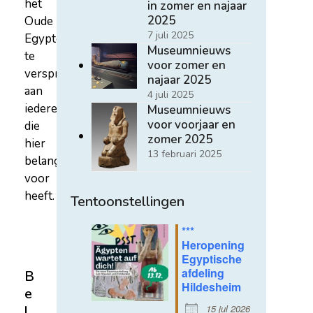
het
in zomer en najaar
2025
Oude
7 juli 2025
Egypte
Museumnieuws
te
voor zomer en
verspreiden
najaar 2025
aan
4 juli 2025
iedereen
Museumnieuws
voor voorjaar en
die
zomer 2025
hier
13 februari 2025
belangstelling
voor
heeft.
Tentoonstellingen
***
Heropening
Egyptische
afdeling
B
Hildesheim
e
15 jul 2026
l