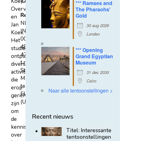
Koek-
(U)
*** Ramses and
Overvest
The Pharaohs'
Rekeningnummer
Gold
en
NL31
Jan
30 aug 2026
INGB
Koek.
Londen
0007
Het
4852
studiecentrum
*** Opening
43
ontplooit
Grand Egyptian
t.n.v.
Museum
diverse
Stichting
activiteiten
31 dec 2030
Mehen
die
Caïro
te
erop
Naar alle tentoonstellingen >
Elst
gericht
(U)
zijn
om
Recent nieuws
de
kennis
Titel: Interessante
over
tentoonstellingen