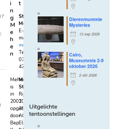
i
t
n
17
Stichting
g
Dierenmummie
Mehen
M
Mysteries
E-
e
.
13 sep 2026
mail:
h
mehen@hetnet.nl
e
Tel.:
n
Cairo,
0318-
Museumreis 2-9
oktober 2026
471689
2 okt 2026
Mehen
Mehen
is
Studiecentrum
in
Rijksstraatweg
2002
107A
)
Uitgelichte
opgericht
3921
tentoonstellingen
door
AC
Bep
Elst